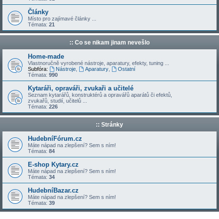
Články
Místo pro zajímavé články ...
Témata:
21
:: Co se nikam jinam nevešlo
Home-made
Vlastnoručně vyrobené nástroje, aparatury, efekty, tuning ...
Subfóra:
Nástroje
,
Aparatury
,
Ostatní
Témata:
990
Kytaráři, opraváři, zvukaři a učitelé
Seznam kytarářů, konstruktérů a opravářů aparátů či efektů,
zvukařů, studií, učitelů ...
Témata:
226
:: Stránky
HudebníFórum.cz
Máte nápad na zlepšení? Sem s ním!
Témata:
84
E-shop Kytary.cz
Máte nápad na zlepšení? Sem s ním!
Témata:
34
HudebníBazar.cz
Máte nápad na zlepšení? Sem s ním!
Témata:
39