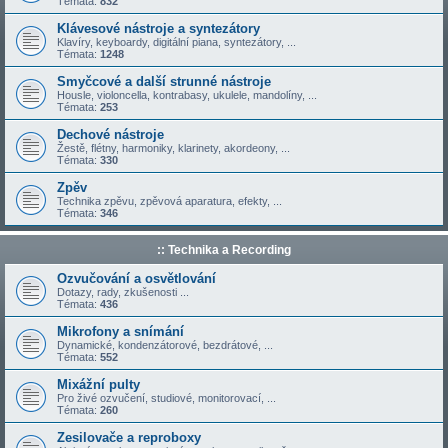
Témata:
832
Klávesové nástroje a syntezátory
Klavíry, keyboardy, digitální piana, syntezátory, ...
Témata:
1248
Smyčcové a další strunné nástroje
Housle, violoncella, kontrabasy, ukulele, mandolíny, ...
Témata:
253
Dechové nástroje
Žestě, flétny, harmoniky, klarinety, akordeony, ...
Témata:
330
Zpěv
Technika zpěvu, zpěvová aparatura, efekty, ...
Témata:
346
:: Technika a Recording
Ozvučování a osvětlování
Dotazy, rady, zkušenosti ...
Témata:
436
Mikrofony a snímání
Dynamické, kondenzátorové, bezdrátové, ...
Témata:
552
Mixážní pulty
Pro živé ozvučení, studiové, monitorovací, ...
Témata:
260
Zesilovače a reproboxy