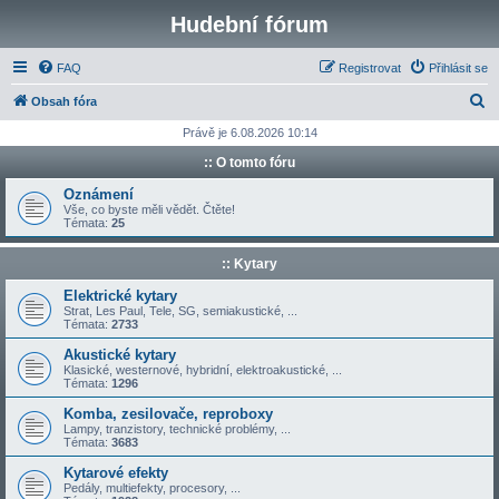
Hudební fórum
FAQ
Registrovat
Přihlásit se
H
Obsah fóra
l
Právě je 6.08.2026 10:14
e
:: O tomto fóru
d
Oznámení
a
Vše, co byste měli vědět. Čtěte!
Témata:
25
t
:: Kytary
Elektrické kytary
Strat, Les Paul, Tele, SG, semiakustické, ...
Témata:
2733
Akustické kytary
Klasické, westernové, hybridní, elektroakustické, ...
Témata:
1296
Komba, zesilovače, reproboxy
Lampy, tranzistory, technické problémy, ...
Témata:
3683
Kytarové efekty
Pedály, multiefekty, procesory, ...