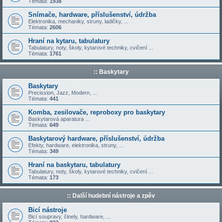
Témata:
1938
Snímače, hardware, příslušenství, údržba
Elektronika, mechaniky, struny, ladičky, ...
Témata:
2606
Hraní na kytaru, tabulatury
Tabulatury, noty, školy, kytarové techniky, cvičení ...
Témata:
1761
:: Baskytary
Baskytary
Precission, Jazz, Modern, ...
Témata:
441
Komba, zesilovače, reproboxy pro baskytary
Baskytarová aparatura ...
Témata:
649
Baskytarový hardware, příslušenství, údržba
Efekty, hardware, elektronika, struny, ...
Témata:
349
Hraní na baskytaru, tabulatury
Tabulatury, noty, školy, kytarové techniky, cvičení ...
Témata:
173
:: Další hudební nástroje a zpěv
Bicí nástroje
Bicí soupravy, činely, hardware, ...