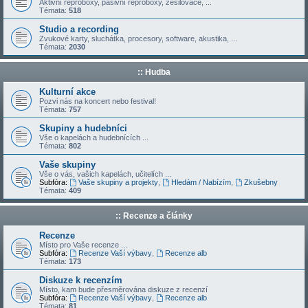
Aktivní reproboxy, pasivní reproboxy, zesilovače, ...
Témata:
518
Studio a recording
Zvukové karty, sluchátka, procesory, software, akustika, ...
Témata:
2030
:: Hudba
Kulturní akce
Pozvi nás na koncert nebo festival!
Témata:
757
Skupiny a hudebníci
Vše o kapelách a hudebnících ...
Témata:
802
Vaše skupiny
Vše o vás, vašich kapelách, učitelích ...
Subfóra:
Vaše skupiny a projekty
,
Hledám / Nabízím
,
Zkušebny
Témata:
409
:: Recenze a články
Recenze
Místo pro Vaše recenze ...
Subfóra:
Recenze Vaší výbavy
,
Recenze alb
Témata:
173
Diskuze k recenzím
Místo, kam bude přesměrována diskuze z recenzí
Subfóra:
Recenze Vaší výbavy
,
Recenze alb
Témata:
81