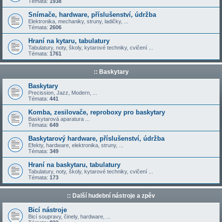
Témata:
1938
Snímače, hardware, příslušenství, údržba
Elektronika, mechaniky, struny, ladičky, ...
Témata:
2606
Hraní na kytaru, tabulatury
Tabulatury, noty, školy, kytarové techniky, cvičení ...
Témata:
1761
:: Baskytary
Baskytary
Precission, Jazz, Modern, ...
Témata:
441
Komba, zesilovače, reproboxy pro baskytary
Baskytarová aparatura ...
Témata:
649
Baskytarový hardware, příslušenství, údržba
Efekty, hardware, elektronika, struny, ...
Témata:
349
Hraní na baskytaru, tabulatury
Tabulatury, noty, školy, kytarové techniky, cvičení ...
Témata:
173
:: Další hudební nástroje a zpěv
Bicí nástroje
Bicí soupravy, činely, hardware, ...