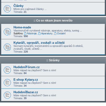
Články
Místo pro zajímavé články ...
Témata:
21
:: Co se nikam jinam nevešlo
Home-made
Vlastnoručně vyrobené nástroje, aparatury, efekty, tuning ...
Subfóra:
Nástroje
,
Aparatury
,
Ostatní
Témata:
990
Kytaráři, opraváři, zvukaři a učitelé
Seznam kytarářů, konstruktérů a opravářů aparátů či efektů,
zvukařů, studií, učitelů ...
Témata:
226
:: Stránky
HudebníFórum.cz
Máte nápad na zlepšení? Sem s ním!
Témata:
84
E-shop Kytary.cz
Máte nápad na zlepšení? Sem s ním!
Témata:
34
HudebníBazar.cz
Máte nápad na zlepšení? Sem s ním!
Témata:
39