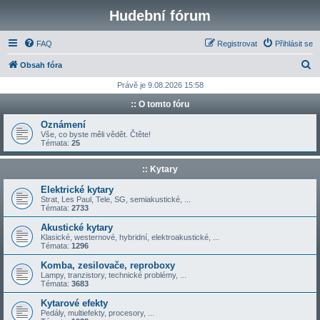
Hudební fórum
FAQ
Registrovat
Přihlásit se
H
Obsah fóra
l
Právě je 9.08.2026 15:58
e
:: O tomto fóru
d
Oznámení
a
Vše, co byste měli vědět. Čtěte!
Témata:
25
t
:: Kytary
Elektrické kytary
Strat, Les Paul, Tele, SG, semiakustické, ...
Témata:
2733
Akustické kytary
Klasické, westernové, hybridní, elektroakustické, ...
Témata:
1296
Komba, zesilovače, reproboxy
Lampy, tranzistory, technické problémy, ...
Témata:
3683
Kytarové efekty
Pedály, multiefekty, procesory, ...