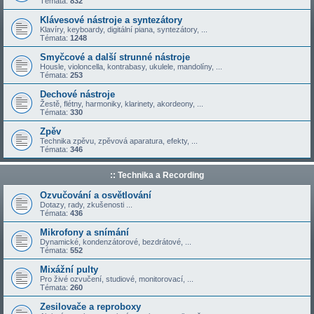
Témata:
832
Klávesové nástroje a syntezátory
Klavíry, keyboardy, digitální piana, syntezátory, ...
Témata:
1248
Smyčcové a další strunné nástroje
Housle, violoncella, kontrabasy, ukulele, mandolíny, ...
Témata:
253
Dechové nástroje
Žestě, flétny, harmoniky, klarinety, akordeony, ...
Témata:
330
Zpěv
Technika zpěvu, zpěvová aparatura, efekty, ...
Témata:
346
:: Technika a Recording
Ozvučování a osvětlování
Dotazy, rady, zkušenosti ...
Témata:
436
Mikrofony a snímání
Dynamické, kondenzátorové, bezdrátové, ...
Témata:
552
Mixážní pulty
Pro živé ozvučení, studiové, monitorovací, ...
Témata:
260
Zesilovače a reproboxy