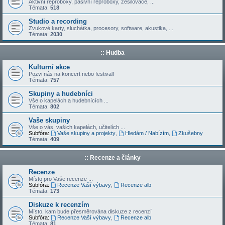
Aktivní reproboxy, pasivní reproboxy, zesilovače, ...
Témata:
518
Studio a recording
Zvukové karty, sluchátka, procesory, software, akustika, ...
Témata:
2030
:: Hudba
Kulturní akce
Pozvi nás na koncert nebo festival!
Témata:
757
Skupiny a hudebníci
Vše o kapelách a hudebnících ...
Témata:
802
Vaše skupiny
Vše o vás, vašich kapelách, učitelích ...
Subfóra:
Vaše skupiny a projekty
,
Hledám / Nabízím
,
Zkušebny
Témata:
409
:: Recenze a články
Recenze
Místo pro Vaše recenze ...
Subfóra:
Recenze Vaší výbavy
,
Recenze alb
Témata:
173
Diskuze k recenzím
Místo, kam bude přesměrována diskuze z recenzí
Subfóra:
Recenze Vaší výbavy
,
Recenze alb
Témata:
81