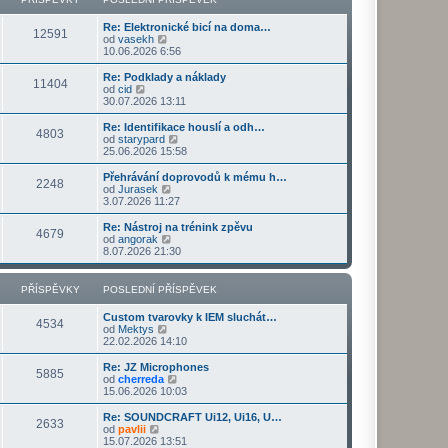
ř
d
o
z
í
n
s
i
s
Re: Elektronické bicí na doma…
í
l
t
12591
Z
p
od
vasekh
p
e
p
o
ě
10.06.2026 6:56
ř
d
o
b
v
í
n
s
r
e
s
Re: Podklady a náklady
í
l
11404
a
k
Z
p
od
cid
p
e
z
o
ě
30.07.2026 13:11
ř
d
i
b
v
í
n
t
r
e
s
Re: Identifikace houslí a odh…
í
4803
p
a
k
p
Z
od
starypard
p
o
z
ě
o
25.06.2026 15:58
ř
s
i
v
b
í
l
t
e
r
s
Přehrávání doprovodů k mému h…
e
2248
p
k
a
Z
p
od
Jurasek
d
o
z
o
ě
3.07.2026 11:27
n
s
i
b
v
í
l
t
r
e
Re: Nástroj na trénink zpěvu
p
e
4679
p
a
k
Z
od
angorak
ř
d
o
z
o
8.07.2026 21:30
í
n
s
i
b
s
í
l
t
r
p
p
e
p
a
PŘÍSPĚVKY
POSLEDNÍ PŘÍSPĚVEK
ě
ř
d
o
z
v
í
n
s
i
e
s
Custom tvarovky k IEM sluchát…
í
l
t
4534
k
p
Z
od
Mektys
p
e
p
ě
o
22.02.2026 14:10
ř
d
o
v
b
í
n
s
e
r
s
Re: JZ Microphones
í
l
5885
k
a
Z
p
od
cherreda
p
e
z
o
ě
15.06.2026 10:03
ř
d
i
b
v
í
n
t
r
e
s
Re: SOUNDCRAFT Ui12, Ui16, U…
í
2633
p
a
k
Z
p
od
pavlii
p
o
z
o
ě
15.07.2026 13:51
ř