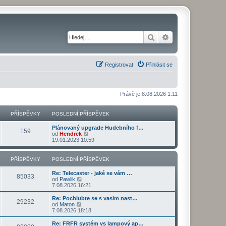
Hledat
Pokročilé hledání
Registrovat
Přihlásit se
Právě je 8.08.2026 1:11
PŘÍSPĚVKY
POSLEDNÍ PŘÍSPĚVEK
Plánovaný upgrade Hudebního f…
159
Z
od
Hendrek
o
19.01.2023 10:59
b
r
a
PŘÍSPĚVKY
POSLEDNÍ PŘÍSPĚVEK
z
i
Re: Telecaster - jaké se vám …
t
85033
Z
od
Pawlik
p
o
7.08.2026 16:21
o
b
s
r
Re: Pochlubte se s vasim nast…
l
29232
a
Z
od
Maton
e
z
o
7.08.2026 18:18
d
i
b
n
t
r
Re: FRFR systém vs lampový ap…
í