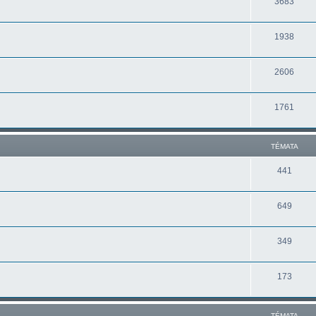
3683
1938
2606
1761
TÉMATA
441
649
349
173
TÉMATA