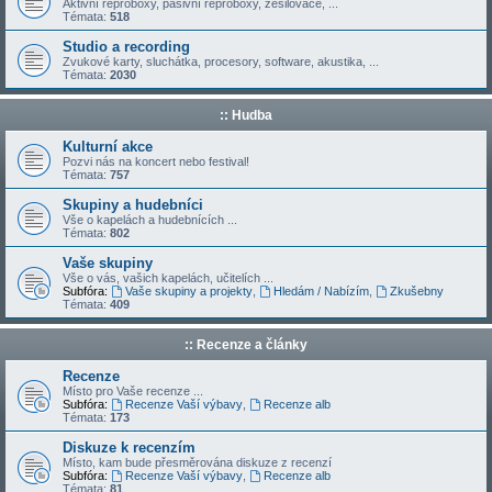
Aktivní reproboxy, pasivní reproboxy, zesilovače, ...
Témata:
518
Studio a recording
Zvukové karty, sluchátka, procesory, software, akustika, ...
Témata:
2030
:: Hudba
Kulturní akce
Pozvi nás na koncert nebo festival!
Témata:
757
Skupiny a hudebníci
Vše o kapelách a hudebnících ...
Témata:
802
Vaše skupiny
Vše o vás, vašich kapelách, učitelích ...
Subfóra:
Vaše skupiny a projekty
,
Hledám / Nabízím
,
Zkušebny
Témata:
409
:: Recenze a články
Recenze
Místo pro Vaše recenze ...
Subfóra:
Recenze Vaší výbavy
,
Recenze alb
Témata:
173
Diskuze k recenzím
Místo, kam bude přesměrována diskuze z recenzí
Subfóra:
Recenze Vaší výbavy
,
Recenze alb
Témata:
81