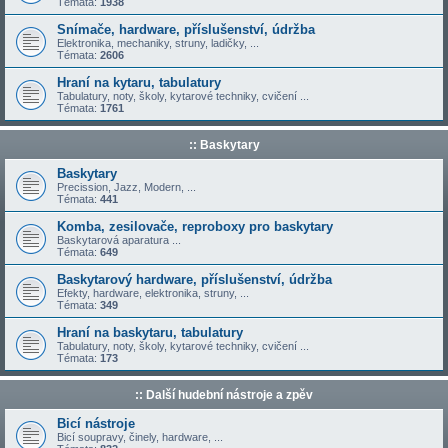
Témata:
1938
Snímače, hardware, příslušenství, údržba
Elektronika, mechaniky, struny, ladičky, ...
Témata:
2606
Hraní na kytaru, tabulatury
Tabulatury, noty, školy, kytarové techniky, cvičení ...
Témata:
1761
:: Baskytary
Baskytary
Precission, Jazz, Modern, ...
Témata:
441
Komba, zesilovače, reproboxy pro baskytary
Baskytarová aparatura ...
Témata:
649
Baskytarový hardware, příslušenství, údržba
Efekty, hardware, elektronika, struny, ...
Témata:
349
Hraní na baskytaru, tabulatury
Tabulatury, noty, školy, kytarové techniky, cvičení ...
Témata:
173
:: Další hudební nástroje a zpěv
Bicí nástroje
Bicí soupravy, činely, hardware, ...