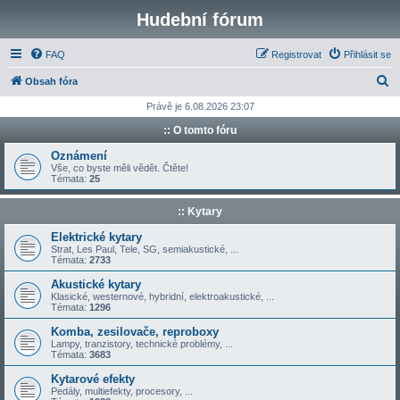
Hudební fórum
FAQ
Registrovat
Přihlásit se
H
Obsah fóra
l
Právě je 6.08.2026 23:07
e
:: O tomto fóru
d
Oznámení
a
Vše, co byste měli vědět. Čtěte!
Témata:
25
t
:: Kytary
Elektrické kytary
Strat, Les Paul, Tele, SG, semiakustické, ...
Témata:
2733
Akustické kytary
Klasické, westernové, hybridní, elektroakustické, ...
Témata:
1296
Komba, zesilovače, reproboxy
Lampy, tranzistory, technické problémy, ...
Témata:
3683
Kytarové efekty
Pedály, multiefekty, procesory, ...