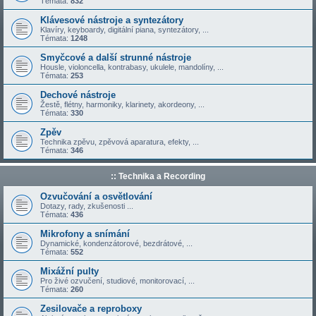
Témata:
832
Klávesové nástroje a syntezátory
Klavíry, keyboardy, digitální piana, syntezátory, ...
Témata:
1248
Smyčcové a další strunné nástroje
Housle, violoncella, kontrabasy, ukulele, mandolíny, ...
Témata:
253
Dechové nástroje
Žestě, flétny, harmoniky, klarinety, akordeony, ...
Témata:
330
Zpěv
Technika zpěvu, zpěvová aparatura, efekty, ...
Témata:
346
:: Technika a Recording
Ozvučování a osvětlování
Dotazy, rady, zkušenosti ...
Témata:
436
Mikrofony a snímání
Dynamické, kondenzátorové, bezdrátové, ...
Témata:
552
Mixážní pulty
Pro živé ozvučení, studiové, monitorovací, ...
Témata:
260
Zesilovače a reproboxy