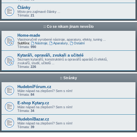
Články
Místo pro zajímavé články ...
Témata:
21
:: Co se nikam jinam nevešlo
Home-made
Vlastnoručně vyrobené nástroje, aparatury, efekty, tuning ...
Subfóra:
Nástroje
,
Aparatury
,
Ostatní
Témata:
990
Kytaráři, opraváři, zvukaři a učitelé
Seznam kytarářů, konstruktérů a opravářů aparátů či efektů,
zvukařů, studií, učitelů ...
Témata:
226
:: Stránky
HudebníFórum.cz
Máte nápad na zlepšení? Sem s ním!
Témata:
84
E-shop Kytary.cz
Máte nápad na zlepšení? Sem s ním!
Témata:
34
HudebníBazar.cz
Máte nápad na zlepšení? Sem s ním!
Témata:
39