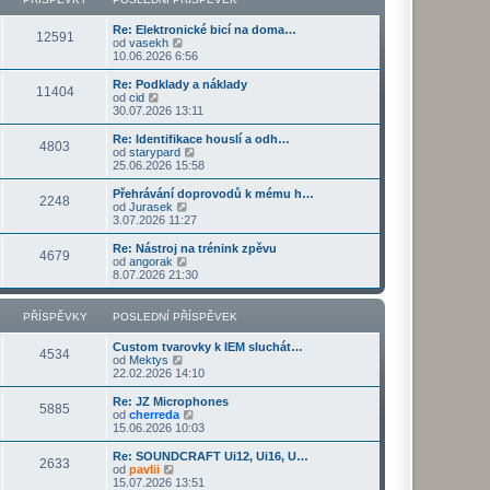
ř
d
o
z
í
n
s
i
s
Re: Elektronické bicí na doma…
í
l
t
12591
Z
p
od
vasekh
p
e
p
o
ě
10.06.2026 6:56
ř
d
o
b
v
í
n
s
r
e
s
Re: Podklady a náklady
í
l
11404
a
k
Z
p
od
cid
p
e
z
o
ě
30.07.2026 13:11
ř
d
i
b
v
í
n
t
r
e
s
Re: Identifikace houslí a odh…
í
4803
p
a
k
p
Z
od
starypard
p
o
z
ě
o
25.06.2026 15:58
ř
s
i
v
b
í
l
t
e
r
s
Přehrávání doprovodů k mému h…
e
2248
p
k
a
Z
p
od
Jurasek
d
o
z
o
ě
3.07.2026 11:27
n
s
i
b
v
í
l
t
r
e
Re: Nástroj na trénink zpěvu
p
e
4679
p
a
k
Z
od
angorak
ř
d
o
z
o
8.07.2026 21:30
í
n
s
i
b
s
í
l
t
r
p
p
e
p
a
PŘÍSPĚVKY
POSLEDNÍ PŘÍSPĚVEK
ě
ř
d
o
z
v
í
n
s
i
e
s
Custom tvarovky k IEM sluchát…
í
l
t
4534
k
p
Z
od
Mektys
p
e
p
ě
o
22.02.2026 14:10
ř
d
o
v
b
í
n
s
e
r
s
Re: JZ Microphones
í
l
5885
k
a
Z
p
od
cherreda
p
e
z
o
ě
15.06.2026 10:03
ř
d
i
b
v
í
n
t
r
e
s
Re: SOUNDCRAFT Ui12, Ui16, U…
í
2633
p
a
k
Z
p
od
pavlii
p
o
z
o
ě
15.07.2026 13:51
ř