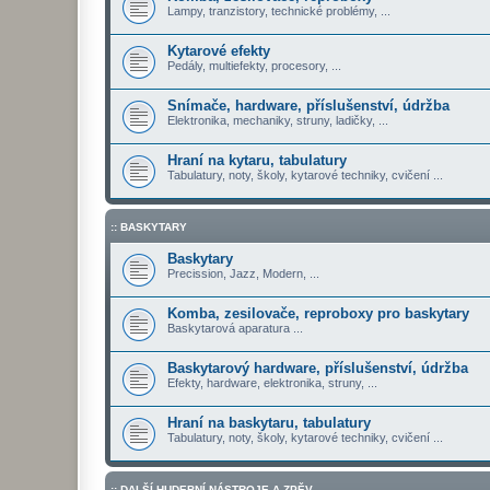
Lampy, tranzistory, technické problémy, ...
Kytarové efekty
Pedály, multiefekty, procesory, ...
Snímače, hardware, příslušenství, údržba
Elektronika, mechaniky, struny, ladičky, ...
Hraní na kytaru, tabulatury
Tabulatury, noty, školy, kytarové techniky, cvičení ...
:: BASKYTARY
Baskytary
Precission, Jazz, Modern, ...
Komba, zesilovače, reproboxy pro baskytary
Baskytarová aparatura ...
Baskytarový hardware, příslušenství, údržba
Efekty, hardware, elektronika, struny, ...
Hraní na baskytaru, tabulatury
Tabulatury, noty, školy, kytarové techniky, cvičení ...
:: DALŠÍ HUDEBNÍ NÁSTROJE A ZPĚV