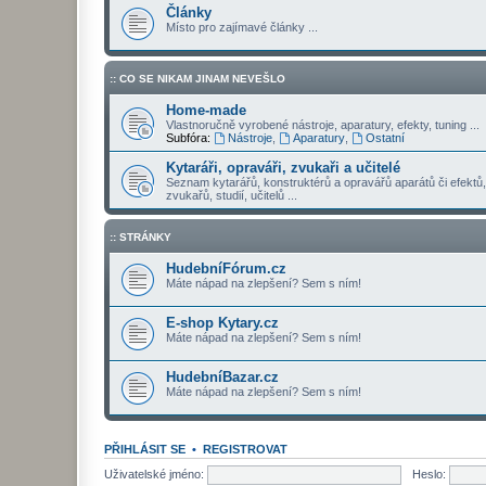
Články
Místo pro zajímavé články ...
:: CO SE NIKAM JINAM NEVEŠLO
Home-made
Vlastnoručně vyrobené nástroje, aparatury, efekty, tuning ...
Subfóra:
Nástroje
,
Aparatury
,
Ostatní
Kytaráři, opraváři, zvukaři a učitelé
Seznam kytarářů, konstruktérů a opravářů aparátů či efektů,
zvukařů, studií, učitelů ...
:: STRÁNKY
HudebníFórum.cz
Máte nápad na zlepšení? Sem s ním!
E-shop Kytary.cz
Máte nápad na zlepšení? Sem s ním!
HudebníBazar.cz
Máte nápad na zlepšení? Sem s ním!
PŘIHLÁSIT SE
•
REGISTROVAT
Uživatelské jméno:
Heslo: