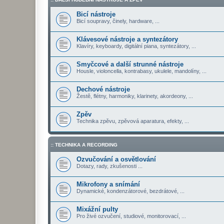
Bicí nástroje
Bicí soupravy, činely, hardware, ...
Klávesové nástroje a syntezátory
Klavíry, keyboardy, digitální piana, syntezátory, ...
Smyčcové a další strunné nástroje
Housle, violoncella, kontrabasy, ukulele, mandolíny, ...
Dechové nástroje
Žestě, flétny, harmoniky, klarinety, akordeony, ...
Zpěv
Technika zpěvu, zpěvová aparatura, efekty, ...
:: TECHNIKA A RECORDING
Ozvučování a osvětlování
Dotazy, rady, zkušenosti ...
Mikrofony a snímání
Dynamické, kondenzátorové, bezdrátové, ...
Mixážní pulty
Pro živé ozvučení, studiové, monitorovací, ...