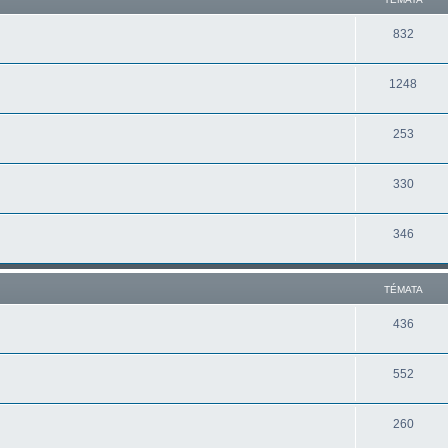
832
1248
253
330
346
TÉMATA
436
552
260