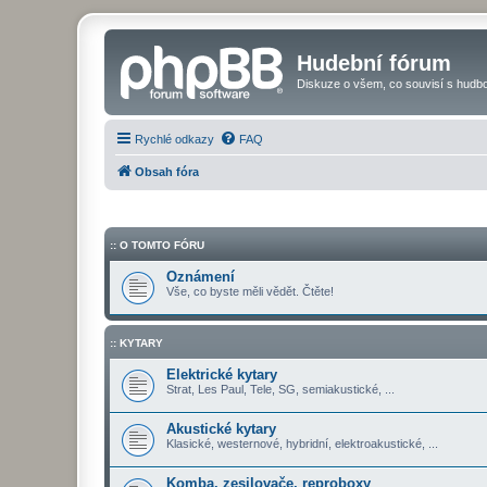
Hudební fórum
Diskuze o všem, co souvisí s hudbo
Rychlé odkazy
FAQ
Obsah fóra
:: O TOMTO FÓRU
Oznámení
Vše, co byste měli vědět. Čtěte!
:: KYTARY
Elektrické kytary
Strat, Les Paul, Tele, SG, semiakustické, ...
Akustické kytary
Klasické, westernové, hybridní, elektroakustické, ...
Komba, zesilovače, reproboxy