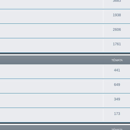
3683
1938
2606
1761
TÉMATA
441
649
349
173
TÉMATA