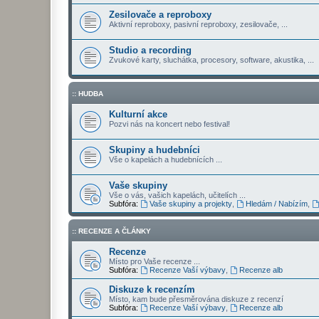
Zesilovače a reproboxy
Aktivní reproboxy, pasivní reproboxy, zesilovače, ...
Studio a recording
Zvukové karty, sluchátka, procesory, software, akustika, ...
:: HUDBA
Kulturní akce
Pozvi nás na koncert nebo festival!
Skupiny a hudebníci
Vše o kapelách a hudebnících ...
Vaše skupiny
Vše o vás, vašich kapelách, učitelích ...
Subfóra:
Vaše skupiny a projekty
,
Hledám / Nabízím
,
:: RECENZE A ČLÁNKY
Recenze
Místo pro Vaše recenze ...
Subfóra:
Recenze Vaší výbavy
,
Recenze alb
Diskuze k recenzím
Místo, kam bude přesměrována diskuze z recenzí
Subfóra:
Recenze Vaší výbavy
,
Recenze alb