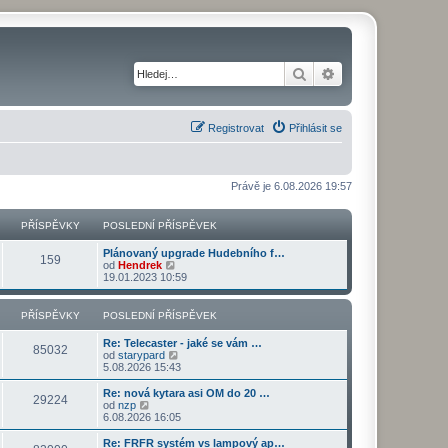
Hledat
Pokročilé hledání
Registrovat
Přihlásit se
Právě je 6.08.2026 19:57
PŘÍSPĚVKY
POSLEDNÍ PŘÍSPĚVEK
Plánovaný upgrade Hudebního f…
159
Z
od
Hendrek
o
19.01.2023 10:59
b
r
a
PŘÍSPĚVKY
POSLEDNÍ PŘÍSPĚVEK
z
i
Re: Telecaster - jaké se vám …
t
85032
Z
od
starypard
p
o
5.08.2026 15:43
o
b
s
r
Re: nová kytara asi OM do 20 …
l
29224
a
Z
od
nzp
e
z
o
6.08.2026 16:05
d
i
b
n
t
r
Re: FRFR systém vs lampový ap…
í