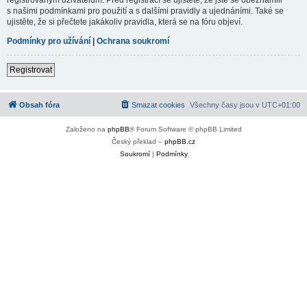
s našimi podmínkami pro použití a s dalšími pravidly a ujednáními. Také se
ujistěte, že si přečtete jakákoliv pravidla, která se na fóru objeví.
Podmínky pro užívání
|
Ochrana soukromí
Registrovat
Obsah fóra
Smazat cookies
Všechny časy jsou v
UTC+01:00
Založeno na
phpBB
® Forum Software © phpBB Limited
Český překlad –
phpBB.cz
Soukromí
|
Podmínky