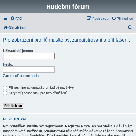
Hudební fórum
FAQ
Registrovat
Přihlásit se
H
Obsah fóra
l
Pro zobrazení profilů musíte být zaregistrováni a přihlášeni.
e
d
Uživatelské jméno:
a
t
Heslo:
Zapomněl(a) jsem heslo
Přihlásit mě automaticky při každé návštěvě
Skrýt můj online stav pro toto přihlášení
REGISTROVAT
Pro přihlášení musíte být registrován. Registrace trvá jen pár vteřin a dává vám
mnohem větší možnosti. Administrátor fóra též může dávat rozšířené pravomoci
registrovaným uživatelům. Před registrací se ujistěte, že jste se obeznámili