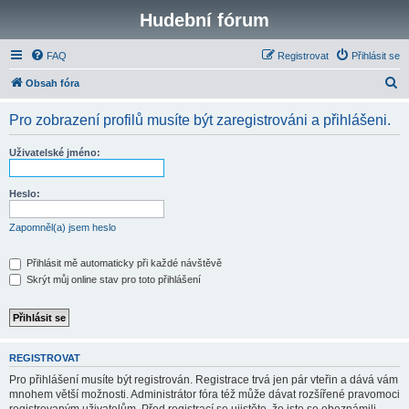
Hudební fórum
FAQ
Registrovat
Přihlásit se
H
Obsah fóra
l
Pro zobrazení profilů musíte být zaregistrováni a přihlášeni.
e
d
Uživatelské jméno:
a
t
Heslo:
Zapomněl(a) jsem heslo
Přihlásit mě automaticky při každé návštěvě
Skrýt můj online stav pro toto přihlášení
REGISTROVAT
Pro přihlášení musíte být registrován. Registrace trvá jen pár vteřin a dává vám
mnohem větší možnosti. Administrátor fóra též může dávat rozšířené pravomoci
registrovaným uživatelům. Před registrací se ujistěte, že jste se obeznámili