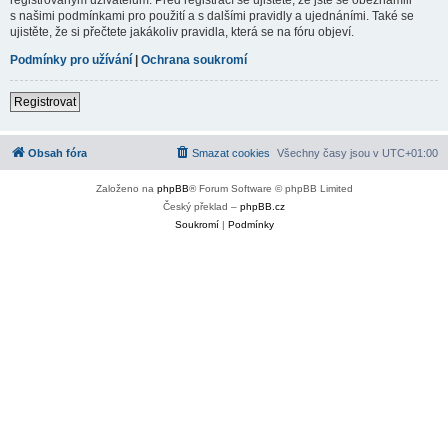
s našimi podmínkami pro použití a s dalšími pravidly a ujednáními. Také se
ujistěte, že si přečtete jakákoliv pravidla, která se na fóru objeví.
Podmínky pro užívání
|
Ochrana soukromí
Registrovat
Obsah fóra
Smazat cookies
Všechny časy jsou v
UTC+01:00
Založeno na
phpBB
® Forum Software © phpBB Limited
Český překlad –
phpBB.cz
Soukromí
|
Podmínky