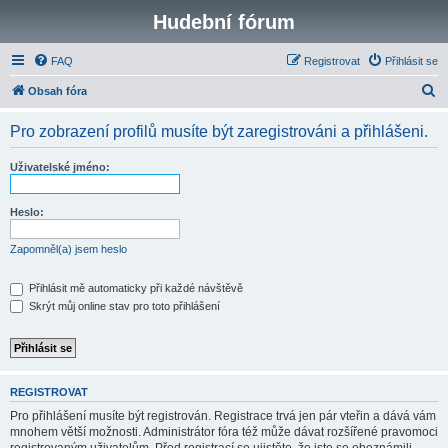
Hudební fórum
FAQ
Registrovat
Přihlásit se
H
Obsah fóra
l
Pro zobrazení profilů musíte být zaregistrováni a přihlášeni.
e
d
Uživatelské jméno:
a
t
Heslo:
Zapomněl(a) jsem heslo
Přihlásit mě automaticky při každé návštěvě
Skrýt můj online stav pro toto přihlášení
REGISTROVAT
Pro přihlášení musíte být registrován. Registrace trvá jen pár vteřin a dává vám
mnohem větší možnosti. Administrátor fóra též může dávat rozšířené pravomoci
registrovaným uživatelům. Před registrací se ujistěte, že jste se obeznámili