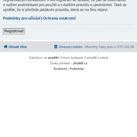
s našimi podmínkami pro použití a s dalšími pravidly a ujednáními. Také se
ujistěte, že si přečtete jakákoliv pravidla, která se na fóru objeví.
Podmínky pro užívání
|
Ochrana soukromí
Registrovat
Obsah fóra
Smazat cookies
Všechny časy jsou v
UTC+01:00
Založeno na
phpBB
® Forum Software © phpBB Limited
Český překlad –
phpBB.cz
Soukromí
|
Podmínky