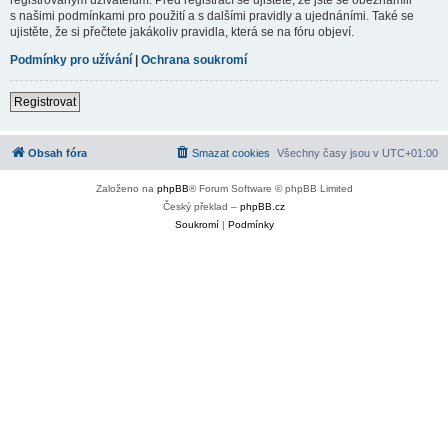
s našimi podmínkami pro použití a s dalšími pravidly a ujednáními. Také se
ujistěte, že si přečtete jakákoliv pravidla, která se na fóru objeví.
Podmínky pro užívání
|
Ochrana soukromí
Registrovat
Obsah fóra
Smazat cookies
Všechny časy jsou v
UTC+01:00
Založeno na
phpBB
® Forum Software © phpBB Limited
Český překlad –
phpBB.cz
Soukromí
|
Podmínky