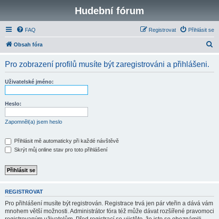
Hudební fórum
FAQ
Registrovat
Přihlásit se
H
Obsah fóra
l
Pro zobrazení profilů musíte být zaregistrováni a přihlášeni.
e
d
Uživatelské jméno:
a
t
Heslo:
Zapomněl(a) jsem heslo
Přihlásit mě automaticky při každé návštěvě
Skrýt můj online stav pro toto přihlášení
REGISTROVAT
Pro přihlášení musíte být registrován. Registrace trvá jen pár vteřin a dává vám
mnohem větší možnosti. Administrátor fóra též může dávat rozšířené pravomoci
registrovaným uživatelům. Před registrací se ujistěte, že jste se obeznámili