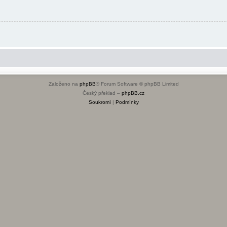
Založeno na
phpBB
® Forum Software © phpBB Limited
Český překlad –
phpBB.cz
Soukromí
|
Podmínky