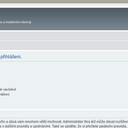
u a hudebními nástroji.
 přihlášeni.
ždé návštěvě
hlášení
 vteřin a dává vám mnohem větší možnosti. Administrátor fóra též může dávat rozšíře
 s dalšími pravidly a ujednáními. Také se ujistěte, že si přečtete jakákoliv pravidla, 