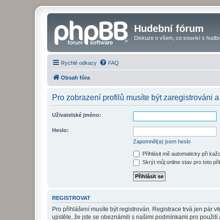
Hudební fórum
Diskuze o všem, co souvisí s hudbo
Rychlé odkazy
FAQ
Obsah fóra
Pro zobrazení profilů musíte být zaregistrováni a
Uživatelské jméno:
Heslo:
Zapomněl(a) jsem heslo
Přihlásit mě automaticky při ka
Skrýt můj online stav pro toto při
REGISTROVAT
Pro přihlášení musíte být registrován. Registrace trvá jen pár
ujistěte, že jste se obeznámili s našimi podmínkami pro použití a