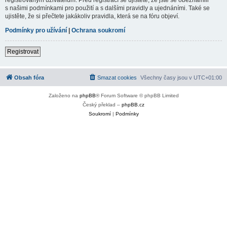
s našimi podmínkami pro použití a s dalšími pravidly a ujednáními. Také se
ujistěte, že si přečtete jakákoliv pravidla, která se na fóru objeví.
Podmínky pro užívání
|
Ochrana soukromí
Registrovat
Obsah fóra
Smazat cookies
Všechny časy jsou v
UTC+01:00
Založeno na
phpBB
® Forum Software © phpBB Limited
Český překlad –
phpBB.cz
Soukromí
|
Podmínky