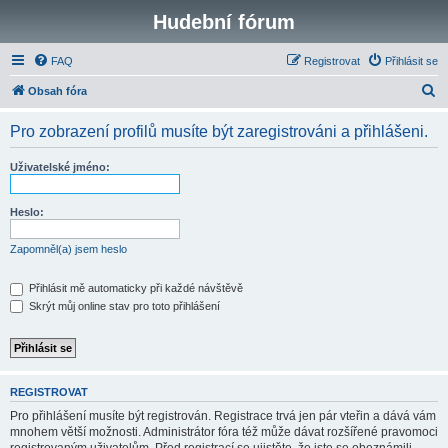
Hudební fórum
FAQ
Registrovat
Přihlásit se
H
Obsah fóra
l
Pro zobrazení profilů musíte být zaregistrováni a přihlášeni.
e
d
Uživatelské jméno:
a
t
Heslo:
Zapomněl(a) jsem heslo
Přihlásit mě automaticky při každé návštěvě
Skrýt můj online stav pro toto přihlášení
REGISTROVAT
Pro přihlášení musíte být registrován. Registrace trvá jen pár vteřin a dává vám
mnohem větší možnosti. Administrátor fóra též může dávat rozšířené pravomoci
registrovaným uživatelům. Před registrací se ujistěte, že jste se obeznámili