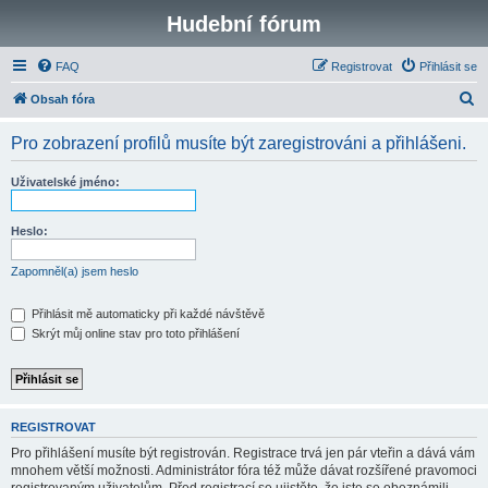
Hudební fórum
FAQ
Registrovat
Přihlásit se
H
Obsah fóra
l
Pro zobrazení profilů musíte být zaregistrováni a přihlášeni.
e
d
Uživatelské jméno:
a
t
Heslo:
Zapomněl(a) jsem heslo
Přihlásit mě automaticky při každé návštěvě
Skrýt můj online stav pro toto přihlášení
REGISTROVAT
Pro přihlášení musíte být registrován. Registrace trvá jen pár vteřin a dává vám
mnohem větší možnosti. Administrátor fóra též může dávat rozšířené pravomoci
registrovaným uživatelům. Před registrací se ujistěte, že jste se obeznámili