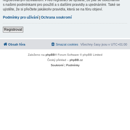
s našimi podmínkami pro použití a s dalšími pravidly a ujednáními. Také se
ujistěte, že si přečtete jakákoliv pravidla, která se na fóru objeví.
Podmínky pro užívání
|
Ochrana soukromí
Registrovat
Obsah fóra
Smazat cookies
Všechny časy jsou v
UTC+01:00
Založeno na
phpBB
® Forum Software © phpBB Limited
Český překlad –
phpBB.cz
Soukromí
|
Podmínky