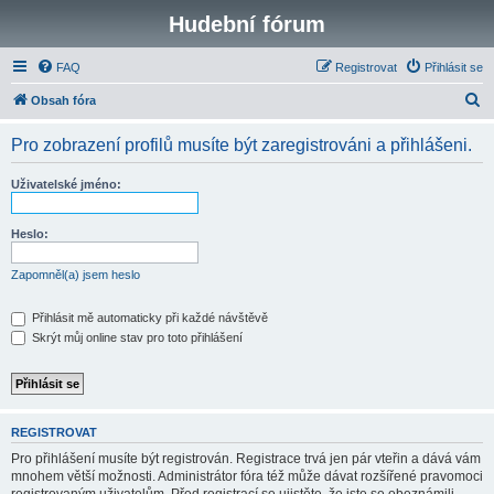
Hudební fórum
FAQ
Registrovat
Přihlásit se
H
Obsah fóra
l
Pro zobrazení profilů musíte být zaregistrováni a přihlášeni.
e
d
Uživatelské jméno:
a
t
Heslo:
Zapomněl(a) jsem heslo
Přihlásit mě automaticky při každé návštěvě
Skrýt můj online stav pro toto přihlášení
REGISTROVAT
Pro přihlášení musíte být registrován. Registrace trvá jen pár vteřin a dává vám
mnohem větší možnosti. Administrátor fóra též může dávat rozšířené pravomoci
registrovaným uživatelům. Před registrací se ujistěte, že jste se obeznámili