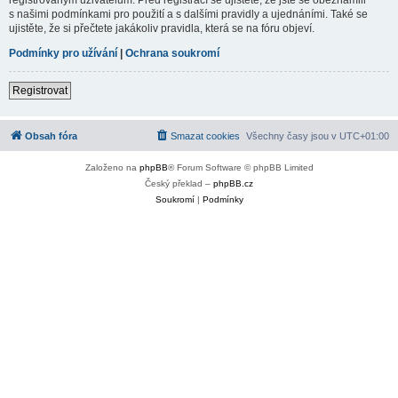
s našimi podmínkami pro použití a s dalšími pravidly a ujednáními. Také se
ujistěte, že si přečtete jakákoliv pravidla, která se na fóru objeví.
Podmínky pro užívání
|
Ochrana soukromí
Registrovat
Obsah fóra
Smazat cookies
Všechny časy jsou v
UTC+01:00
Založeno na
phpBB
® Forum Software © phpBB Limited
Český překlad –
phpBB.cz
Soukromí
|
Podmínky