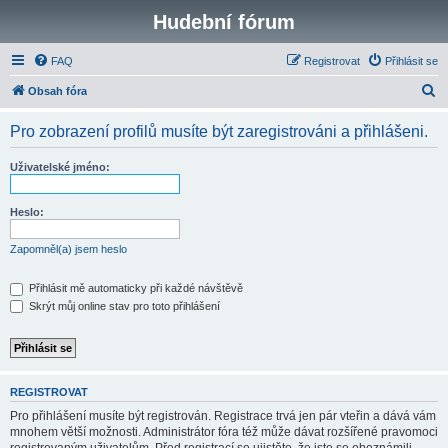
Hudební fórum
FAQ
Registrovat
Přihlásit se
H
Obsah fóra
l
Pro zobrazení profilů musíte být zaregistrováni a přihlášeni.
e
d
Uživatelské jméno:
a
t
Heslo:
Zapomněl(a) jsem heslo
Přihlásit mě automaticky při každé návštěvě
Skrýt můj online stav pro toto přihlášení
REGISTROVAT
Pro přihlášení musíte být registrován. Registrace trvá jen pár vteřin a dává vám
mnohem větší možnosti. Administrátor fóra též může dávat rozšířené pravomoci
registrovaným uživatelům. Před registrací se ujistěte, že jste se obeznámili