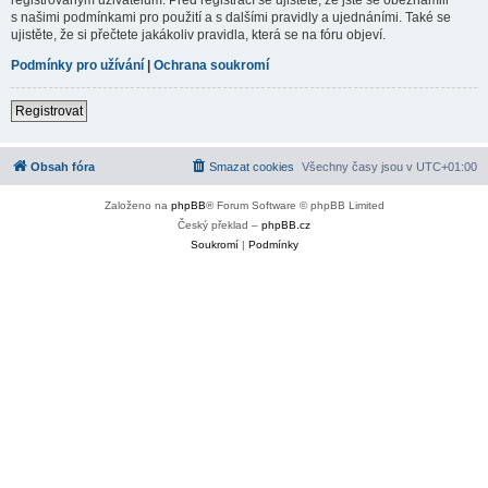
s našimi podmínkami pro použití a s dalšími pravidly a ujednáními. Také se
ujistěte, že si přečtete jakákoliv pravidla, která se na fóru objeví.
Podmínky pro užívání
|
Ochrana soukromí
Registrovat
Obsah fóra
Smazat cookies
Všechny časy jsou v
UTC+01:00
Založeno na
phpBB
® Forum Software © phpBB Limited
Český překlad –
phpBB.cz
Soukromí
|
Podmínky