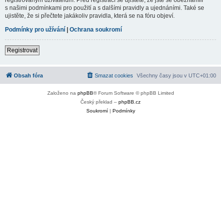
s našimi podmínkami pro použití a s dalšími pravidly a ujednáními. Také se
ujistěte, že si přečtete jakákoliv pravidla, která se na fóru objeví.
Podmínky pro užívání
|
Ochrana soukromí
Registrovat
Obsah fóra
Smazat cookies
Všechny časy jsou v
UTC+01:00
Založeno na
phpBB
® Forum Software © phpBB Limited
Český překlad –
phpBB.cz
Soukromí
|
Podmínky