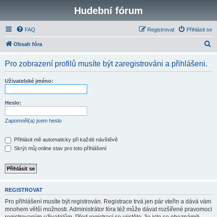
Hudební fórum
FAQ
Registrovat
Přihlásit se
H
Obsah fóra
l
Pro zobrazení profilů musíte být zaregistrováni a přihlášeni.
e
d
Uživatelské jméno:
a
t
Heslo:
Zapomněl(a) jsem heslo
Přihlásit mě automaticky při každé návštěvě
Skrýt můj online stav pro toto přihlášení
REGISTROVAT
Pro přihlášení musíte být registrován. Registrace trvá jen pár vteřin a dává vám
mnohem větší možnosti. Administrátor fóra též může dávat rozšířené pravomoci
registrovaným uživatelům. Před registrací se ujistěte, že jste se obeznámili