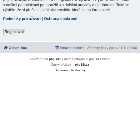
s našimi podmínkami pro použití a s dalšími pravidly a ujednáními. Také se
ujistěte, že si přečtete jakákoliv pravidla, která se na fóru objeví.
Podmínky pro užívání
|
Ochrana soukromí
Registrovat
Obsah fóra
Smazat cookies
Všechny časy jsou v
UTC+01:00
Založeno na
phpBB
® Forum Software © phpBB Limited
Český překlad –
phpBB.cz
Soukromí
|
Podmínky