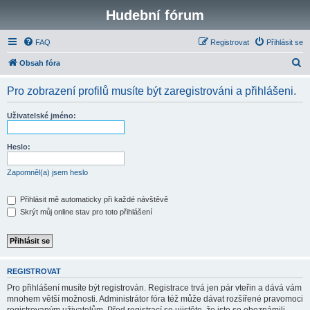
Hudební fórum
FAQ
Registrovat
Přihlásit se
H
Obsah fóra
l
Pro zobrazení profilů musíte být zaregistrováni a přihlášeni.
e
d
Uživatelské jméno:
a
t
Heslo:
Zapomněl(a) jsem heslo
Přihlásit mě automaticky při každé návštěvě
Skrýt můj online stav pro toto přihlášení
REGISTROVAT
Pro přihlášení musíte být registrován. Registrace trvá jen pár vteřin a dává vám
mnohem větší možnosti. Administrátor fóra též může dávat rozšířené pravomoci
registrovaným uživatelům. Před registrací se ujistěte, že jste se obeznámili