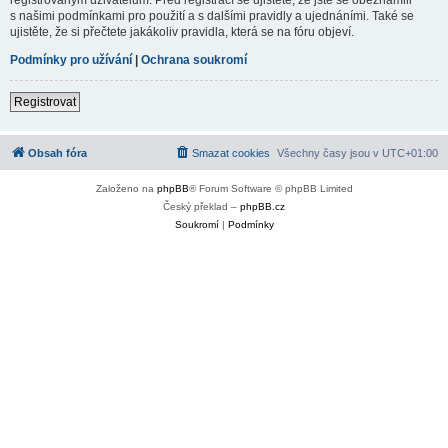
s našimi podmínkami pro použití a s dalšími pravidly a ujednáními. Také se
ujistěte, že si přečtete jakákoliv pravidla, která se na fóru objeví.
Podmínky pro užívání
|
Ochrana soukromí
Registrovat
Obsah fóra
Smazat cookies
Všechny časy jsou v
UTC+01:00
Založeno na
phpBB
® Forum Software © phpBB Limited
Český překlad –
phpBB.cz
Soukromí
|
Podmínky