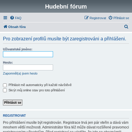
Hudební fórum
FAQ
Registrovat
Přihlásit se
H
Obsah fóra
l
Pro zobrazení profilů musíte být zaregistrováni a přihlášeni.
e
d
Uživatelské jméno:
a
t
Heslo:
Zapomněl(a) jsem heslo
Přihlásit mě automaticky při každé návštěvě
Skrýt můj online stav pro toto přihlášení
REGISTROVAT
Pro přihlášení musíte být registrován. Registrace trvá jen pár vteřin a dává vám
mnohem větší možnosti. Administrátor fóra též může dávat rozšířené pravomoci
registrovaným uživatelům. Před registrací se ujistěte, že jste se obeznámili