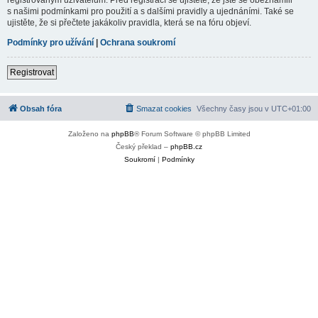
s našimi podmínkami pro použití a s dalšími pravidly a ujednáními. Také se
ujistěte, že si přečtete jakákoliv pravidla, která se na fóru objeví.
Podmínky pro užívání
|
Ochrana soukromí
Registrovat
Obsah fóra
Smazat cookies
Všechny časy jsou v
UTC+01:00
Založeno na
phpBB
® Forum Software © phpBB Limited
Český překlad –
phpBB.cz
Soukromí
|
Podmínky