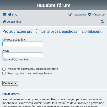
Hudební fórum
FAQ
Registrovat
Přihlásit se
H
Obsah fóra
l
Pro zobrazení profilů musíte být zaregistrováni a přihlášeni.
e
d
Uživatelské jméno:
a
t
Heslo:
Zapomněl(a) jsem heslo
Přihlásit mě automaticky při každé návštěvě
Skrýt můj online stav pro toto přihlášení
REGISTROVAT
Pro přihlášení musíte být registrován. Registrace trvá jen pár vteřin a dává vám
mnohem větší možnosti. Administrátor fóra též může dávat rozšířené pravomoci
registrovaným uživatelům. Před registrací se ujistěte, že jste se obeznámili