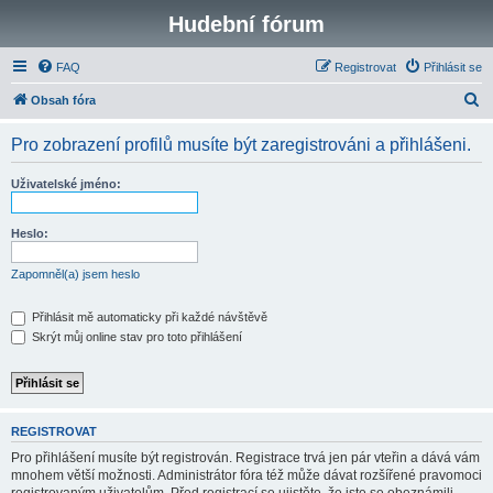
Hudební fórum
FAQ
Registrovat
Přihlásit se
H
Obsah fóra
l
Pro zobrazení profilů musíte být zaregistrováni a přihlášeni.
e
d
Uživatelské jméno:
a
t
Heslo:
Zapomněl(a) jsem heslo
Přihlásit mě automaticky při každé návštěvě
Skrýt můj online stav pro toto přihlášení
REGISTROVAT
Pro přihlášení musíte být registrován. Registrace trvá jen pár vteřin a dává vám
mnohem větší možnosti. Administrátor fóra též může dávat rozšířené pravomoci
registrovaným uživatelům. Před registrací se ujistěte, že jste se obeznámili