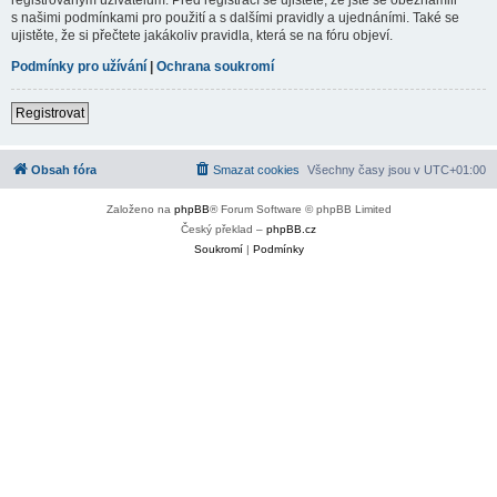
s našimi podmínkami pro použití a s dalšími pravidly a ujednáními. Také se
ujistěte, že si přečtete jakákoliv pravidla, která se na fóru objeví.
Podmínky pro užívání
|
Ochrana soukromí
Registrovat
Obsah fóra
Smazat cookies
Všechny časy jsou v
UTC+01:00
Založeno na
phpBB
® Forum Software © phpBB Limited
Český překlad –
phpBB.cz
Soukromí
|
Podmínky