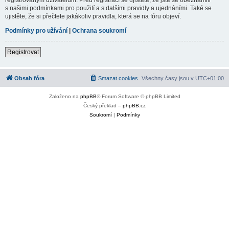
s našimi podmínkami pro použití a s dalšími pravidly a ujednáními. Také se
ujistěte, že si přečtete jakákoliv pravidla, která se na fóru objeví.
Podmínky pro užívání
|
Ochrana soukromí
Registrovat
Obsah fóra
Smazat cookies
Všechny časy jsou v
UTC+01:00
Založeno na
phpBB
® Forum Software © phpBB Limited
Český překlad –
phpBB.cz
Soukromí
|
Podmínky