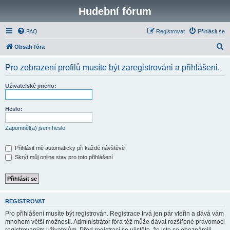
Hudební fórum
FAQ
Registrovat
Přihlásit se
H
Obsah fóra
l
Pro zobrazení profilů musíte být zaregistrováni a přihlášeni.
e
d
Uživatelské jméno:
a
t
Heslo:
Zapomněl(a) jsem heslo
Přihlásit mě automaticky při každé návštěvě
Skrýt můj online stav pro toto přihlášení
REGISTROVAT
Pro přihlášení musíte být registrován. Registrace trvá jen pár vteřin a dává vám
mnohem větší možnosti. Administrátor fóra též může dávat rozšířené pravomoci
registrovaným uživatelům. Před registrací se ujistěte, že jste se obeznámili