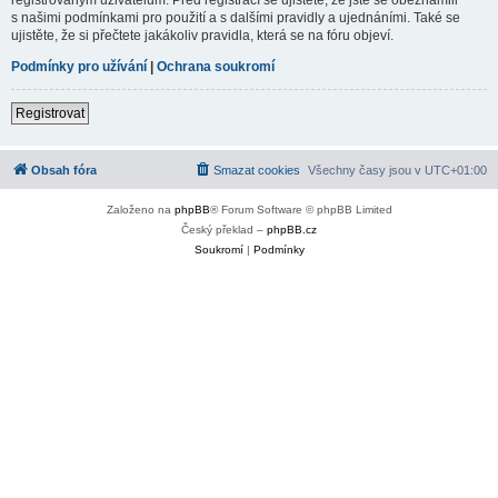
s našimi podmínkami pro použití a s dalšími pravidly a ujednáními. Také se
ujistěte, že si přečtete jakákoliv pravidla, která se na fóru objeví.
Podmínky pro užívání
|
Ochrana soukromí
Registrovat
Obsah fóra
Smazat cookies
Všechny časy jsou v
UTC+01:00
Založeno na
phpBB
® Forum Software © phpBB Limited
Český překlad –
phpBB.cz
Soukromí
|
Podmínky