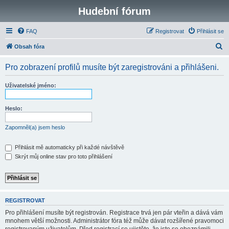
Hudební fórum
FAQ
Registrovat
Přihlásit se
H
Obsah fóra
l
Pro zobrazení profilů musíte být zaregistrováni a přihlášeni.
e
d
Uživatelské jméno:
a
t
Heslo:
Zapomněl(a) jsem heslo
Přihlásit mě automaticky při každé návštěvě
Skrýt můj online stav pro toto přihlášení
REGISTROVAT
Pro přihlášení musíte být registrován. Registrace trvá jen pár vteřin a dává vám
mnohem větší možnosti. Administrátor fóra též může dávat rozšířené pravomoci
registrovaným uživatelům. Před registrací se ujistěte, že jste se obeznámili