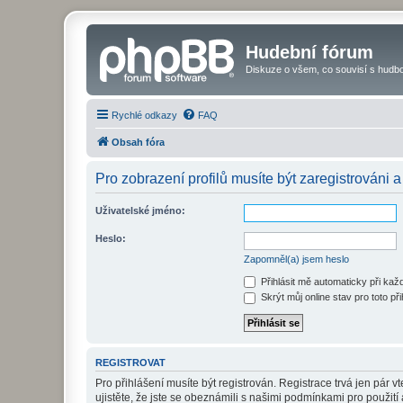
Hudební fórum
Diskuze o všem, co souvisí s hudbo
Rychlé odkazy
FAQ
Obsah fóra
Pro zobrazení profilů musíte být zaregistrováni a
Uživatelské jméno:
Heslo:
Zapomněl(a) jsem heslo
Přihlásit mě automaticky při ka
Skrýt můj online stav pro toto při
REGISTROVAT
Pro přihlášení musíte být registrován. Registrace trvá jen pár
ujistěte, že jste se obeznámili s našimi podmínkami pro použití a