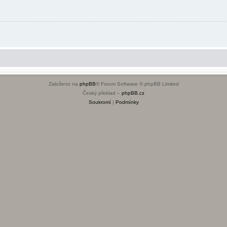
Založeno na
phpBB
® Forum Software © phpBB Limited
Český překlad –
phpBB.cz
Soukromí
|
Podmínky