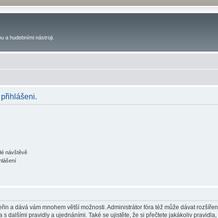
u a hudebními nástroji.
 přihlášeni.
ždé návštěvě
hlášení
 vteřin a dává vám mnohem větší možnosti. Administrátor fóra též může dávat rozšíře
 s dalšími pravidly a ujednáními. Také se ujistěte, že si přečtete jakákoliv pravidla, 