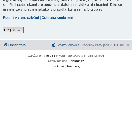
s našimi podmínkami pro použití a s dalšími pravidly a ujednáními. Také se
ujistěte, že si přečtete jakákoliv pravidla, která se na fóru objeví.
Podmínky pro užívání
|
Ochrana soukromí
Registrovat
Obsah fóra
Smazat cookies
Všechny časy jsou v
UTC+01:00
Založeno na
phpBB
® Forum Software © phpBB Limited
Český překlad –
phpBB.cz
Soukromí
|
Podmínky