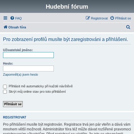
Hudební fórum
FAQ
Registrovat
Přihlásit se
H
Obsah fóra
l
Pro zobrazení profilů musíte být zaregistrováni a přihlášeni.
e
d
Uživatelské jméno:
a
t
Heslo:
Zapomněl(a) jsem heslo
Přihlásit mě automaticky při každé návštěvě
Skrýt můj online stav pro toto přihlášení
REGISTROVAT
Pro přihlášení musíte být registrován. Registrace trvá jen pár vteřin a dává vám
mnohem větší možnosti. Administrátor fóra též může dávat rozšířené pravomoci
registrovaným uživatelům. Před registrací se ujistěte, že jste se obeznámili