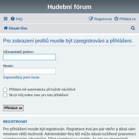
Hudební fórum
FAQ
Registrovat
Přihlásit se
H
Obsah fóra
l
Pro zobrazení profilů musíte být zaregistrováni a přihlášeni.
e
d
Uživatelské jméno:
a
t
Heslo:
Zapomněl(a) jsem heslo
Přihlásit mě automaticky při každé návštěvě
Skrýt můj online stav pro toto přihlášení
REGISTROVAT
Pro přihlášení musíte být registrován. Registrace trvá jen pár vteřin a dává vám
mnohem větší možnosti. Administrátor fóra též může dávat rozšířené pravomoci
registrovaným uživatelům. Před registrací se ujistěte, že jste se obeznámili