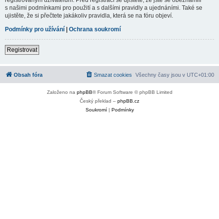
s našimi podmínkami pro použití a s dalšími pravidly a ujednáními. Také se
ujistěte, že si přečtete jakákoliv pravidla, která se na fóru objeví.
Podmínky pro užívání
|
Ochrana soukromí
Registrovat
Obsah fóra
Smazat cookies
Všechny časy jsou v
UTC+01:00
Založeno na
phpBB
® Forum Software © phpBB Limited
Český překlad –
phpBB.cz
Soukromí
|
Podmínky