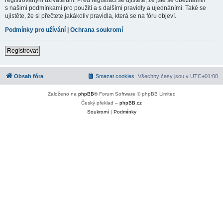
s našimi podmínkami pro použití a s dalšími pravidly a ujednáními. Také se
ujistěte, že si přečtete jakákoliv pravidla, která se na fóru objeví.
Podmínky pro užívání
|
Ochrana soukromí
Registrovat
Obsah fóra
Smazat cookies
Všechny časy jsou v
UTC+01:00
Založeno na
phpBB
® Forum Software © phpBB Limited
Český překlad –
phpBB.cz
Soukromí
|
Podmínky