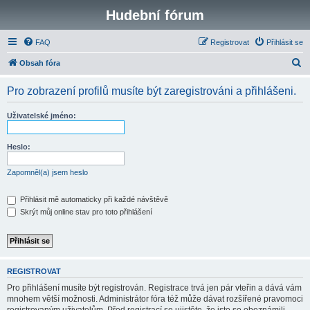
Hudební fórum
FAQ
Registrovat
Přihlásit se
H
Obsah fóra
l
Pro zobrazení profilů musíte být zaregistrováni a přihlášeni.
e
d
Uživatelské jméno:
a
t
Heslo:
Zapomněl(a) jsem heslo
Přihlásit mě automaticky při každé návštěvě
Skrýt můj online stav pro toto přihlášení
REGISTROVAT
Pro přihlášení musíte být registrován. Registrace trvá jen pár vteřin a dává vám
mnohem větší možnosti. Administrátor fóra též může dávat rozšířené pravomoci
registrovaným uživatelům. Před registrací se ujistěte, že jste se obeznámili