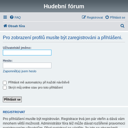
Hudební fórum
FAQ
Registrovat
Přihlásit se
H
Obsah fóra
l
Pro zobrazení profilů musíte být zaregistrováni a přihlášeni.
e
d
Uživatelské jméno:
a
t
Heslo:
Zapomněl(a) jsem heslo
Přihlásit mě automaticky při každé návštěvě
Skrýt můj online stav pro toto přihlášení
REGISTROVAT
Pro přihlášení musíte být registrován. Registrace trvá jen pár vteřin a dává vám
mnohem větší možnosti. Administrátor fóra též může dávat rozšířené pravomoci
registrovaným uživatelům. Před registrací se ujistěte, že jste se obeznámili