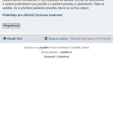
s našimi podmínkami pro použití a s dalšími pravidly a ujednáními. Také se
ujistěte, že si přečtete jakákoliv pravidla, která se na fóru objeví.
Podmínky pro užívání
|
Ochrana soukromí
Registrovat
Obsah fóra
Smazat cookies
Všechny časy jsou v
UTC+01:00
Založeno na
phpBB
® Forum Software © phpBB Limited
Český překlad –
phpBB.cz
Soukromí
|
Podmínky