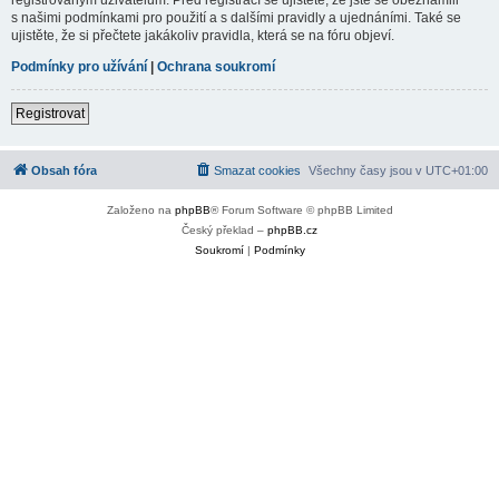
s našimi podmínkami pro použití a s dalšími pravidly a ujednáními. Také se
ujistěte, že si přečtete jakákoliv pravidla, která se na fóru objeví.
Podmínky pro užívání
|
Ochrana soukromí
Registrovat
Obsah fóra
Smazat cookies
Všechny časy jsou v
UTC+01:00
Založeno na
phpBB
® Forum Software © phpBB Limited
Český překlad –
phpBB.cz
Soukromí
|
Podmínky