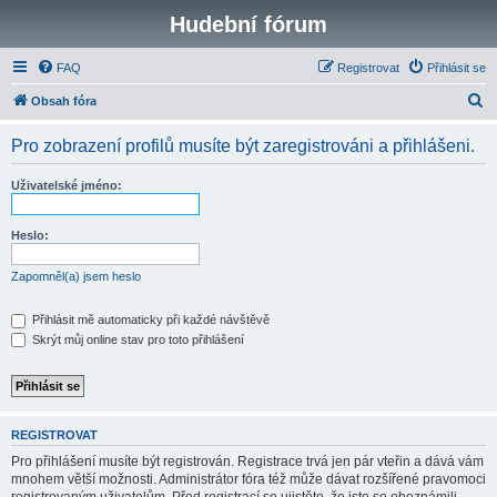
Hudební fórum
FAQ
Registrovat
Přihlásit se
H
Obsah fóra
l
Pro zobrazení profilů musíte být zaregistrováni a přihlášeni.
e
d
Uživatelské jméno:
a
t
Heslo:
Zapomněl(a) jsem heslo
Přihlásit mě automaticky při každé návštěvě
Skrýt můj online stav pro toto přihlášení
REGISTROVAT
Pro přihlášení musíte být registrován. Registrace trvá jen pár vteřin a dává vám
mnohem větší možnosti. Administrátor fóra též může dávat rozšířené pravomoci
registrovaným uživatelům. Před registrací se ujistěte, že jste se obeznámili