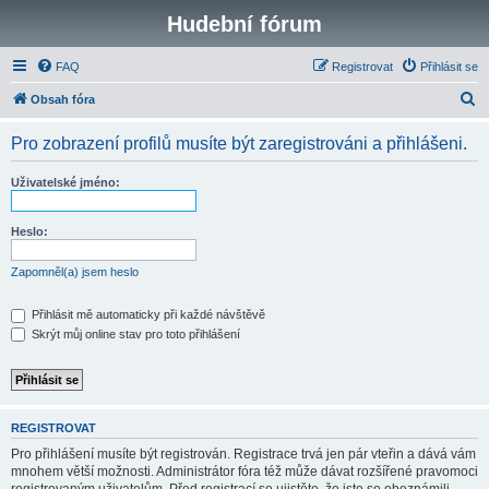
Hudební fórum
FAQ
Registrovat
Přihlásit se
H
Obsah fóra
l
Pro zobrazení profilů musíte být zaregistrováni a přihlášeni.
e
d
Uživatelské jméno:
a
t
Heslo:
Zapomněl(a) jsem heslo
Přihlásit mě automaticky při každé návštěvě
Skrýt můj online stav pro toto přihlášení
REGISTROVAT
Pro přihlášení musíte být registrován. Registrace trvá jen pár vteřin a dává vám
mnohem větší možnosti. Administrátor fóra též může dávat rozšířené pravomoci
registrovaným uživatelům. Před registrací se ujistěte, že jste se obeznámili