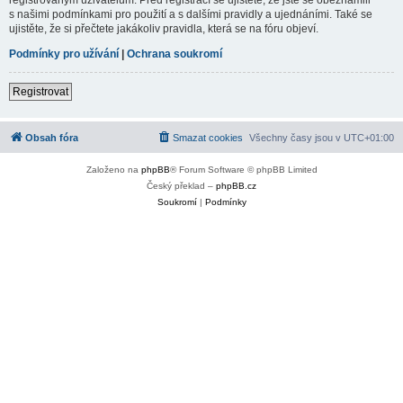
s našimi podmínkami pro použití a s dalšími pravidly a ujednáními. Také se
ujistěte, že si přečtete jakákoliv pravidla, která se na fóru objeví.
Podmínky pro užívání
|
Ochrana soukromí
Registrovat
Obsah fóra
Smazat cookies
Všechny časy jsou v
UTC+01:00
Založeno na
phpBB
® Forum Software © phpBB Limited
Český překlad –
phpBB.cz
Soukromí
|
Podmínky