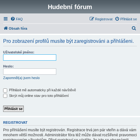
Hudební fórum
FAQ
Registrovat
Přihlásit se
H
Obsah fóra
l
Pro zobrazení profilů musíte být zaregistrováni a přihlášeni.
e
d
Uživatelské jméno:
a
t
Heslo:
Zapomněl(a) jsem heslo
Přihlásit mě automaticky při každé návštěvě
Skrýt můj online stav pro toto přihlášení
REGISTROVAT
Pro přihlášení musíte být registrován. Registrace trvá jen pár vteřin a dává vám
mnohem větší možnosti. Administrátor fóra též může dávat rozšířené pravomoci
registrovaným uživatelům. Před registrací se ujistěte, že jste se obeznámili