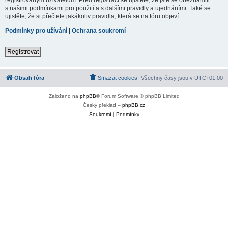
s našimi podmínkami pro použití a s dalšími pravidly a ujednáními. Také se
ujistěte, že si přečtete jakákoliv pravidla, která se na fóru objeví.
Podmínky pro užívání
|
Ochrana soukromí
Registrovat
Obsah fóra
Smazat cookies
Všechny časy jsou v
UTC+01:00
Založeno na
phpBB
® Forum Software © phpBB Limited
Český překlad –
phpBB.cz
Soukromí
|
Podmínky