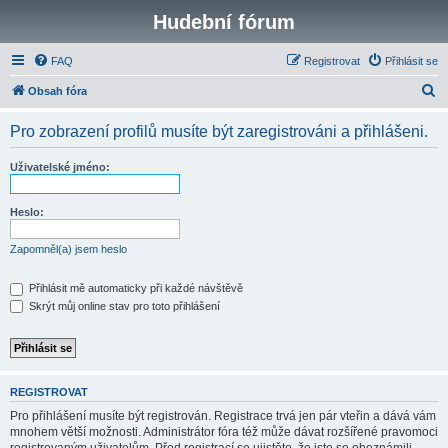
Hudební fórum
FAQ
Registrovat
Přihlásit se
H
Obsah fóra
l
Pro zobrazení profilů musíte být zaregistrováni a přihlášeni.
e
d
Uživatelské jméno:
a
t
Heslo:
Zapomněl(a) jsem heslo
Přihlásit mě automaticky při každé návštěvě
Skrýt můj online stav pro toto přihlášení
REGISTROVAT
Pro přihlášení musíte být registrován. Registrace trvá jen pár vteřin a dává vám
mnohem větší možnosti. Administrátor fóra též může dávat rozšířené pravomoci
registrovaným uživatelům. Před registrací se ujistěte, že jste se obeznámili