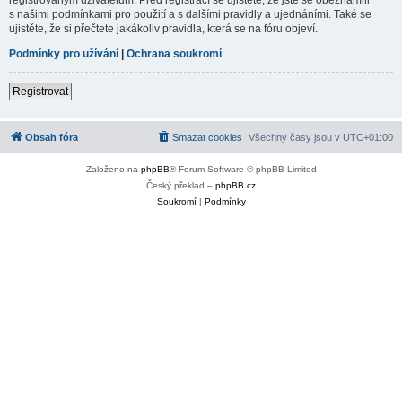
s našimi podmínkami pro použití a s dalšími pravidly a ujednáními. Také se
ujistěte, že si přečtete jakákoliv pravidla, která se na fóru objeví.
Podmínky pro užívání
|
Ochrana soukromí
Registrovat
Obsah fóra
Smazat cookies
Všechny časy jsou v
UTC+01:00
Založeno na
phpBB
® Forum Software © phpBB Limited
Český překlad –
phpBB.cz
Soukromí
|
Podmínky