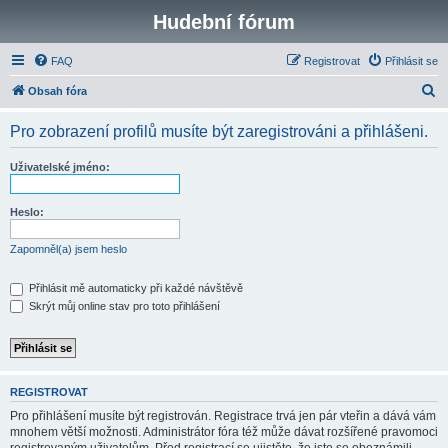
Hudební fórum
FAQ
Registrovat
Přihlásit se
H
Obsah fóra
l
Pro zobrazení profilů musíte být zaregistrováni a přihlášeni.
e
d
Uživatelské jméno:
a
t
Heslo:
Zapomněl(a) jsem heslo
Přihlásit mě automaticky při každé návštěvě
Skrýt můj online stav pro toto přihlášení
REGISTROVAT
Pro přihlášení musíte být registrován. Registrace trvá jen pár vteřin a dává vám
mnohem větší možnosti. Administrátor fóra též může dávat rozšířené pravomoci
registrovaným uživatelům. Před registrací se ujistěte, že jste se obeznámili