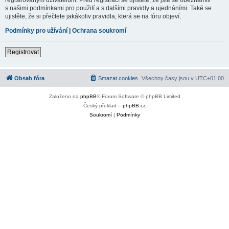
s našimi podmínkami pro použití a s dalšími pravidly a ujednáními. Také se
ujistěte, že si přečtete jakákoliv pravidla, která se na fóru objeví.
Podmínky pro užívání
|
Ochrana soukromí
Registrovat
Obsah fóra
Smazat cookies
Všechny časy jsou v
UTC+01:00
Založeno na
phpBB
® Forum Software © phpBB Limited
Český překlad –
phpBB.cz
Soukromí
|
Podmínky