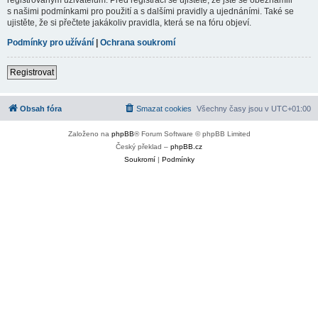
s našimi podmínkami pro použití a s dalšími pravidly a ujednáními. Také se
ujistěte, že si přečtete jakákoliv pravidla, která se na fóru objeví.
Podmínky pro užívání
|
Ochrana soukromí
Registrovat
Obsah fóra
Smazat cookies
Všechny časy jsou v
UTC+01:00
Založeno na
phpBB
® Forum Software © phpBB Limited
Český překlad –
phpBB.cz
Soukromí
|
Podmínky