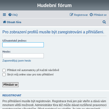
Hudební fórum
FAQ
Registrovat
Přihlásit se
H
Obsah fóra
l
Pro zobrazení profilů musíte být zaregistrováni a přihlášeni.
e
d
Uživatelské jméno:
a
t
Heslo:
Zapomněl(a) jsem heslo
Přihlásit mě automaticky při každé návštěvě
Skrýt můj online stav pro toto přihlášení
REGISTROVAT
Pro přihlášení musíte být registrován. Registrace trvá jen pár vteřin a dává vám
mnohem větší možnosti. Administrátor fóra též může dávat rozšířené pravomoci
registrovaným uživatelům. Před registrací se ujistěte, že jste se obeznámili