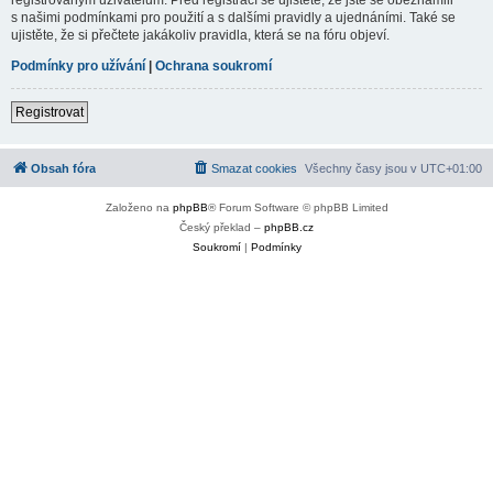
s našimi podmínkami pro použití a s dalšími pravidly a ujednáními. Také se
ujistěte, že si přečtete jakákoliv pravidla, která se na fóru objeví.
Podmínky pro užívání
|
Ochrana soukromí
Registrovat
Obsah fóra
Smazat cookies
Všechny časy jsou v
UTC+01:00
Založeno na
phpBB
® Forum Software © phpBB Limited
Český překlad –
phpBB.cz
Soukromí
|
Podmínky