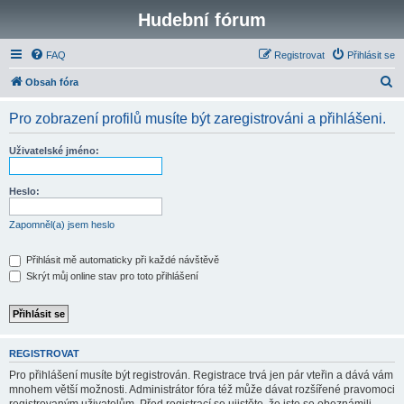
Hudební fórum
FAQ
Registrovat
Přihlásit se
H
Obsah fóra
l
Pro zobrazení profilů musíte být zaregistrováni a přihlášeni.
e
d
Uživatelské jméno:
a
t
Heslo:
Zapomněl(a) jsem heslo
Přihlásit mě automaticky při každé návštěvě
Skrýt můj online stav pro toto přihlášení
REGISTROVAT
Pro přihlášení musíte být registrován. Registrace trvá jen pár vteřin a dává vám
mnohem větší možnosti. Administrátor fóra též může dávat rozšířené pravomoci
registrovaným uživatelům. Před registrací se ujistěte, že jste se obeznámili