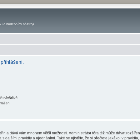
u a hudebními nástroji.
 přihlášeni.
ždé návštěvě
hlášení
 vteřin a dává vám mnohem větší možnosti. Administrátor fóra též může dávat rozšíře
 s dalšími pravidly a ujednáními. Také se ujistěte, že si přečtete jakákoliv pravidla, 