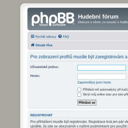
Hudební fórum
Diskuze o všem, co souvisí s hudbo
Rychlé odkazy
FAQ
Obsah fóra
Pro zobrazení profilů musíte být zaregistrováni a
Uživatelské jméno:
Heslo:
Zapomněl(a) jsem heslo
Přihlásit mě automaticky při ka
Skrýt můj online stav pro toto při
REGISTROVAT
Pro přihlášení musíte být registrován. Registrace trvá jen pár
ujistěte, že jste se obeznámili s našimi podmínkami pro použití a