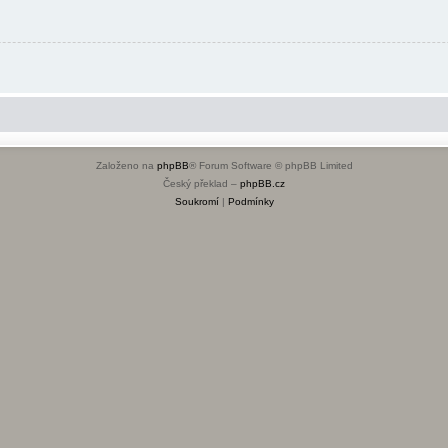
Založeno na
phpBB
® Forum Software © phpBB Limited
Český překlad –
phpBB.cz
Soukromí
|
Podmínky