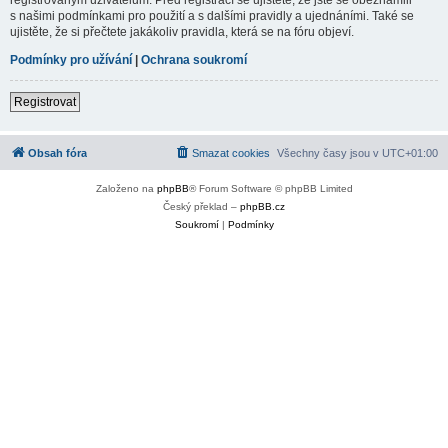
s našimi podmínkami pro použití a s dalšími pravidly a ujednáními. Také se
ujistěte, že si přečtete jakákoliv pravidla, která se na fóru objeví.
Podmínky pro užívání
|
Ochrana soukromí
Registrovat
Obsah fóra
Smazat cookies
Všechny časy jsou v
UTC+01:00
Založeno na
phpBB
® Forum Software © phpBB Limited
Český překlad –
phpBB.cz
Soukromí
|
Podmínky