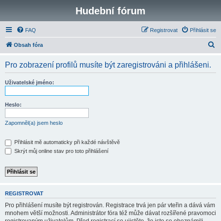
Hudební fórum
FAQ
Registrovat
Přihlásit se
H
Obsah fóra
l
Pro zobrazení profilů musíte být zaregistrováni a přihlášeni.
e
d
Uživatelské jméno:
a
t
Heslo:
Zapomněl(a) jsem heslo
Přihlásit mě automaticky při každé návštěvě
Skrýt můj online stav pro toto přihlášení
REGISTROVAT
Pro přihlášení musíte být registrován. Registrace trvá jen pár vteřin a dává vám
mnohem větší možnosti. Administrátor fóra též může dávat rozšířené pravomoci
registrovaným uživatelům. Před registrací se ujistěte, že jste se obeznámili