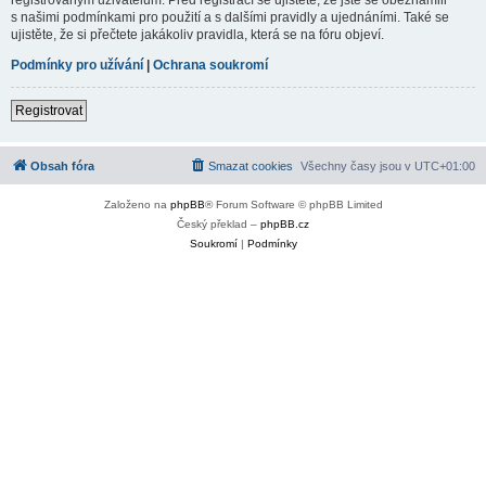
s našimi podmínkami pro použití a s dalšími pravidly a ujednáními. Také se
ujistěte, že si přečtete jakákoliv pravidla, která se na fóru objeví.
Podmínky pro užívání
|
Ochrana soukromí
Registrovat
Obsah fóra
Smazat cookies
Všechny časy jsou v
UTC+01:00
Založeno na
phpBB
® Forum Software © phpBB Limited
Český překlad –
phpBB.cz
Soukromí
|
Podmínky