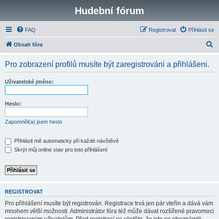
Hudební fórum
FAQ
Registrovat
Přihlásit se
H
Obsah fóra
l
Pro zobrazení profilů musíte být zaregistrováni a přihlášeni.
e
d
Uživatelské jméno:
a
t
Heslo:
Zapomněl(a) jsem heslo
Přihlásit mě automaticky při každé návštěvě
Skrýt můj online stav pro toto přihlášení
REGISTROVAT
Pro přihlášení musíte být registrován. Registrace trvá jen pár vteřin a dává vám
mnohem větší možnosti. Administrátor fóra též může dávat rozšířené pravomoci
registrovaným uživatelům. Před registrací se ujistěte, že jste se obeznámili