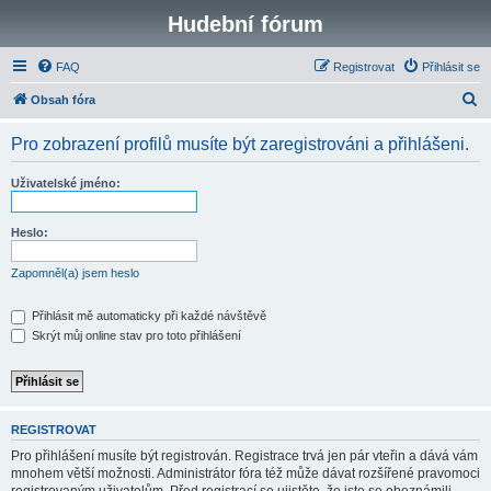
Hudební fórum
FAQ
Registrovat
Přihlásit se
H
Obsah fóra
l
Pro zobrazení profilů musíte být zaregistrováni a přihlášeni.
e
d
Uživatelské jméno:
a
t
Heslo:
Zapomněl(a) jsem heslo
Přihlásit mě automaticky při každé návštěvě
Skrýt můj online stav pro toto přihlášení
REGISTROVAT
Pro přihlášení musíte být registrován. Registrace trvá jen pár vteřin a dává vám
mnohem větší možnosti. Administrátor fóra též může dávat rozšířené pravomoci
registrovaným uživatelům. Před registrací se ujistěte, že jste se obeznámili