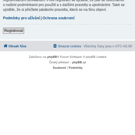
s našimi podmínkami pro použití a s dalšími pravidly a ujednáními. Také se
ujistěte, že si přečtete jakákoliv pravidla, která se na fóru objeví.
Podmínky pro užívání
|
Ochrana soukromí
Registrovat
Obsah fóra
Smazat cookies
Všechny časy jsou v
UTC+01:00
Založeno na
phpBB
® Forum Software © phpBB Limited
Český překlad –
phpBB.cz
Soukromí
|
Podmínky