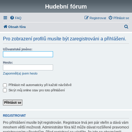
Hudební fórum
FAQ
Registrovat
Přihlásit se
H
Obsah fóra
l
Pro zobrazení profilů musíte být zaregistrováni a přihlášeni.
e
d
Uživatelské jméno:
a
t
Heslo:
Zapomněl(a) jsem heslo
Přihlásit mě automaticky při každé návštěvě
Skrýt můj online stav pro toto přihlášení
REGISTROVAT
Pro přihlášení musíte být registrován. Registrace trvá jen pár vteřin a dává vám
mnohem větší možnosti. Administrátor fóra též může dávat rozšířené pravomoci
registrovaným uživatelům. Před registrací se ujistěte, že jste se obeznámili