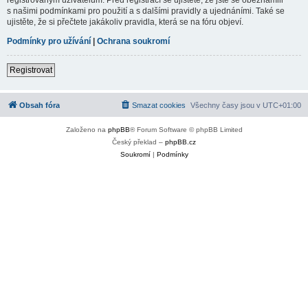
s našimi podmínkami pro použití a s dalšími pravidly a ujednáními. Také se
ujistěte, že si přečtete jakákoliv pravidla, která se na fóru objeví.
Podmínky pro užívání
|
Ochrana soukromí
Registrovat
Obsah fóra
Smazat cookies
Všechny časy jsou v
UTC+01:00
Založeno na
phpBB
® Forum Software © phpBB Limited
Český překlad –
phpBB.cz
Soukromí
|
Podmínky