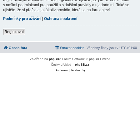
s našimi podmínkami pro použití a s dalšími pravidly a ujednáními. Také se
ujistěte, že si přečtete jakákoliv pravidla, která se na fóru objeví.
Podmínky pro užívání
|
Ochrana soukromí
Registrovat
Obsah fóra
Smazat cookies
Všechny časy jsou v
UTC+01:00
Založeno na
phpBB
® Forum Software © phpBB Limited
Český překlad –
phpBB.cz
Soukromí
|
Podmínky