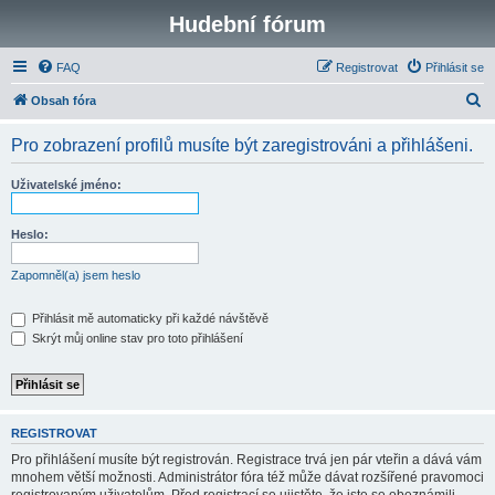
Hudební fórum
FAQ
Registrovat
Přihlásit se
H
Obsah fóra
l
Pro zobrazení profilů musíte být zaregistrováni a přihlášeni.
e
d
Uživatelské jméno:
a
t
Heslo:
Zapomněl(a) jsem heslo
Přihlásit mě automaticky při každé návštěvě
Skrýt můj online stav pro toto přihlášení
REGISTROVAT
Pro přihlášení musíte být registrován. Registrace trvá jen pár vteřin a dává vám
mnohem větší možnosti. Administrátor fóra též může dávat rozšířené pravomoci
registrovaným uživatelům. Před registrací se ujistěte, že jste se obeznámili