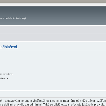
u a hudebními nástroji.
 přihlášeni.
ždé návštěvě
hlášení
 vteřin a dává vám mnohem větší možnosti. Administrátor fóra též může dávat rozšíře
 s dalšími pravidly a ujednáními. Také se ujistěte, že si přečtete jakákoliv pravidla, 