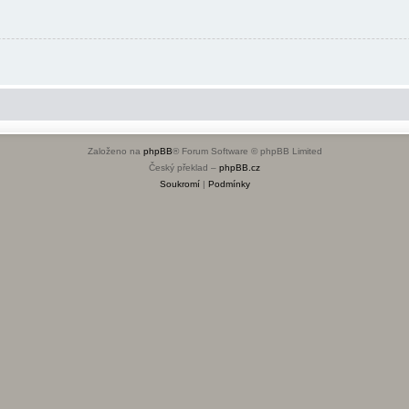
Založeno na
phpBB
® Forum Software © phpBB Limited
Český překlad –
phpBB.cz
Soukromí
|
Podmínky