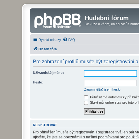
Hudební fórum
Diskuze o všem, co souvisí s hudbo
Rychlé odkazy
FAQ
Obsah fóra
Pro zobrazení profilů musíte být zaregistrováni a
Uživatelské jméno:
Heslo:
Zapomněl(a) jsem heslo
Přihlásit mě automaticky při ka
Skrýt můj online stav pro toto při
REGISTROVAT
Pro přihlášení musíte být registrován. Registrace trvá jen pár
ujistěte, že jste se obeznámili s našimi podmínkami pro použití a