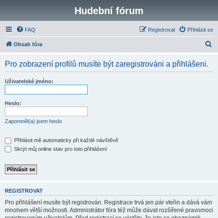
Hudební fórum
FAQ
Registrovat
Přihlásit se
H
Obsah fóra
l
Pro zobrazení profilů musíte být zaregistrováni a přihlášeni.
e
d
Uživatelské jméno:
a
t
Heslo:
Zapomněl(a) jsem heslo
Přihlásit mě automaticky při každé návštěvě
Skrýt můj online stav pro toto přihlášení
REGISTROVAT
Pro přihlášení musíte být registrován. Registrace trvá jen pár vteřin a dává vám
mnohem větší možnosti. Administrátor fóra též může dávat rozšířené pravomoci
registrovaným uživatelům. Před registrací se ujistěte, že jste se obeznámili