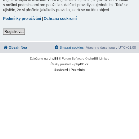
s našimi podmínkami pro použití a s dalšími pravidly a ujednáními. Také se
ujistěte, že si přečtete jakákoliv pravidla, která se na fóru objeví.
Podmínky pro užívání
|
Ochrana soukromí
Registrovat
Obsah fóra
Smazat cookies
Všechny časy jsou v
UTC+01:00
Založeno na
phpBB
® Forum Software © phpBB Limited
Český překlad –
phpBB.cz
Soukromí
|
Podmínky