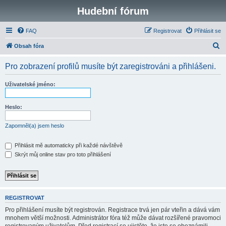
Hudební fórum
FAQ
Registrovat
Přihlásit se
H
Obsah fóra
l
Pro zobrazení profilů musíte být zaregistrováni a přihlášeni.
e
d
Uživatelské jméno:
a
t
Heslo:
Zapomněl(a) jsem heslo
Přihlásit mě automaticky při každé návštěvě
Skrýt můj online stav pro toto přihlášení
REGISTROVAT
Pro přihlášení musíte být registrován. Registrace trvá jen pár vteřin a dává vám
mnohem větší možnosti. Administrátor fóra též může dávat rozšířené pravomoci
registrovaným uživatelům. Před registrací se ujistěte, že jste se obeznámili