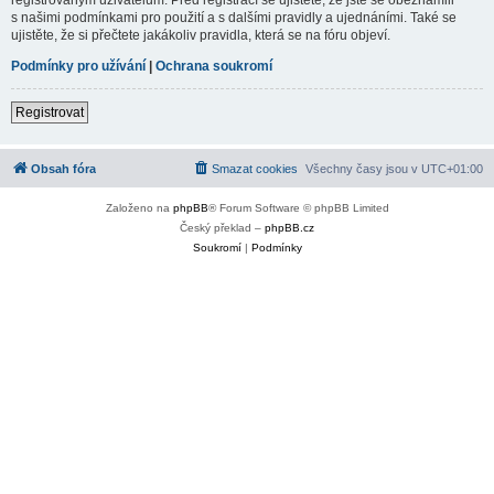
s našimi podmínkami pro použití a s dalšími pravidly a ujednáními. Také se
ujistěte, že si přečtete jakákoliv pravidla, která se na fóru objeví.
Podmínky pro užívání
|
Ochrana soukromí
Registrovat
Obsah fóra
Smazat cookies
Všechny časy jsou v
UTC+01:00
Založeno na
phpBB
® Forum Software © phpBB Limited
Český překlad –
phpBB.cz
Soukromí
|
Podmínky