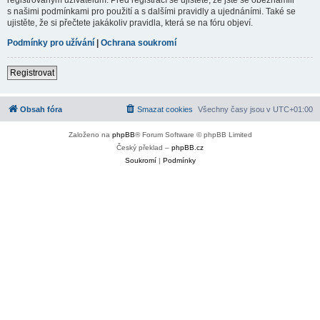
s našimi podmínkami pro použití a s dalšími pravidly a ujednáními. Také se
ujistěte, že si přečtete jakákoliv pravidla, která se na fóru objeví.
Podmínky pro užívání
|
Ochrana soukromí
Registrovat
Obsah fóra
Smazat cookies
Všechny časy jsou v
UTC+01:00
Založeno na
phpBB
® Forum Software © phpBB Limited
Český překlad –
phpBB.cz
Soukromí
|
Podmínky