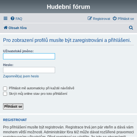
Hudební fórum
FAQ
Registrovat
Přihlásit se
H
Obsah fóra
l
Pro zobrazení profilů musíte být zaregistrováni a přihlášeni.
e
d
Uživatelské jméno:
a
t
Heslo:
Zapomněl(a) jsem heslo
Přihlásit mě automaticky při každé návštěvě
Skrýt můj online stav pro toto přihlášení
REGISTROVAT
Pro přihlášení musíte být registrován. Registrace trvá jen pár vteřin a dává vám
mnohem větší možnosti. Administrátor fóra též může dávat rozšířené pravomoci
registrovaným uživatelům. Před registrací se ujistěte, že jste se obeznámili