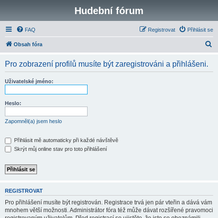
Hudební fórum
FAQ
Registrovat
Přihlásit se
H
Obsah fóra
l
Pro zobrazení profilů musíte být zaregistrováni a přihlášeni.
e
d
Uživatelské jméno:
a
t
Heslo:
Zapomněl(a) jsem heslo
Přihlásit mě automaticky při každé návštěvě
Skrýt můj online stav pro toto přihlášení
REGISTROVAT
Pro přihlášení musíte být registrován. Registrace trvá jen pár vteřin a dává vám
mnohem větší možnosti. Administrátor fóra též může dávat rozšířené pravomoci
registrovaným uživatelům. Před registrací se ujistěte, že jste se obeznámili