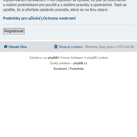
s našimi podmínkami pro použití a s dalšími pravidly a ujednáními. Také se
ujistěte, že si přečtete jakákoliv pravidla, která se na fóru objeví.
Podmínky pro užívání
|
Ochrana soukromí
Registrovat
Obsah fóra
Smazat cookies
Všechny časy jsou v
UTC+01:00
Založeno na
phpBB
® Forum Software © phpBB Limited
Český překlad –
phpBB.cz
Soukromí
|
Podmínky