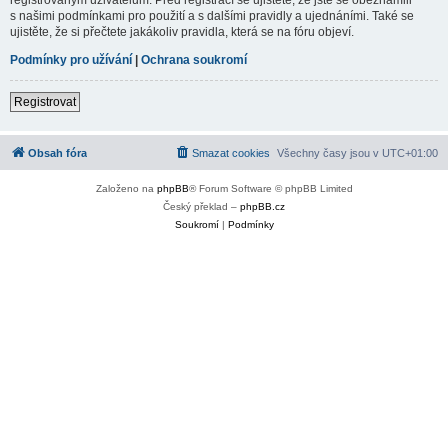
s našimi podmínkami pro použití a s dalšími pravidly a ujednáními. Také se
ujistěte, že si přečtete jakákoliv pravidla, která se na fóru objeví.
Podmínky pro užívání
|
Ochrana soukromí
Registrovat
Obsah fóra
Smazat cookies
Všechny časy jsou v
UTC+01:00
Založeno na
phpBB
® Forum Software © phpBB Limited
Český překlad –
phpBB.cz
Soukromí
|
Podmínky