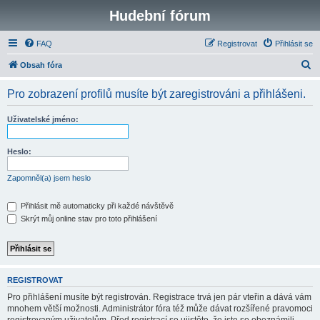
Hudební fórum
FAQ
Registrovat
Přihlásit se
H
Obsah fóra
l
Pro zobrazení profilů musíte být zaregistrováni a přihlášeni.
e
d
Uživatelské jméno:
a
t
Heslo:
Zapomněl(a) jsem heslo
Přihlásit mě automaticky při každé návštěvě
Skrýt můj online stav pro toto přihlášení
REGISTROVAT
Pro přihlášení musíte být registrován. Registrace trvá jen pár vteřin a dává vám
mnohem větší možnosti. Administrátor fóra též může dávat rozšířené pravomoci
registrovaným uživatelům. Před registrací se ujistěte, že jste se obeznámili