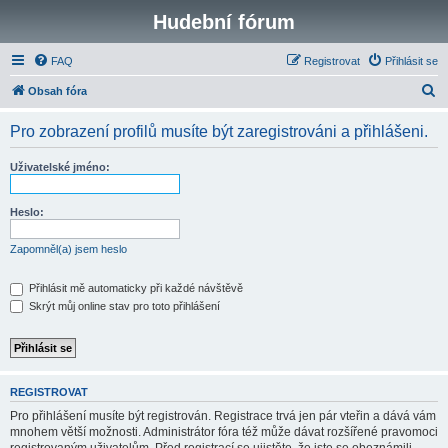
Hudební fórum
FAQ
Registrovat
Přihlásit se
H
Obsah fóra
l
Pro zobrazení profilů musíte být zaregistrováni a přihlášeni.
e
d
Uživatelské jméno:
a
t
Heslo:
Zapomněl(a) jsem heslo
Přihlásit mě automaticky při každé návštěvě
Skrýt můj online stav pro toto přihlášení
REGISTROVAT
Pro přihlášení musíte být registrován. Registrace trvá jen pár vteřin a dává vám
mnohem větší možnosti. Administrátor fóra též může dávat rozšířené pravomoci
registrovaným uživatelům. Před registrací se ujistěte, že jste se obeznámili