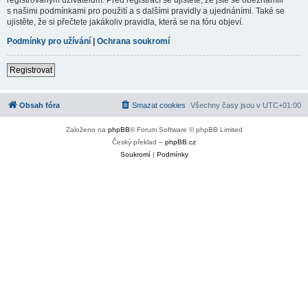
s našimi podmínkami pro použití a s dalšími pravidly a ujednáními. Také se
ujistěte, že si přečtete jakákoliv pravidla, která se na fóru objeví.
Podmínky pro užívání
|
Ochrana soukromí
Registrovat
Obsah fóra
Smazat cookies
Všechny časy jsou v
UTC+01:00
Založeno na
phpBB
® Forum Software © phpBB Limited
Český překlad –
phpBB.cz
Soukromí
|
Podmínky