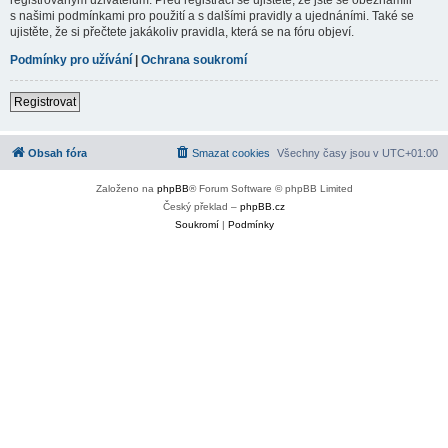
s našimi podmínkami pro použití a s dalšími pravidly a ujednáními. Také se
ujistěte, že si přečtete jakákoliv pravidla, která se na fóru objeví.
Podmínky pro užívání
|
Ochrana soukromí
Registrovat
Obsah fóra
Smazat cookies
Všechny časy jsou v
UTC+01:00
Založeno na
phpBB
® Forum Software © phpBB Limited
Český překlad –
phpBB.cz
Soukromí
|
Podmínky