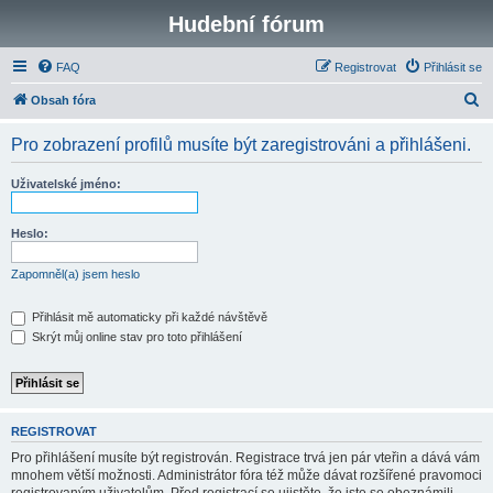
Hudební fórum
FAQ
Registrovat
Přihlásit se
H
Obsah fóra
l
Pro zobrazení profilů musíte být zaregistrováni a přihlášeni.
e
d
Uživatelské jméno:
a
t
Heslo:
Zapomněl(a) jsem heslo
Přihlásit mě automaticky při každé návštěvě
Skrýt můj online stav pro toto přihlášení
REGISTROVAT
Pro přihlášení musíte být registrován. Registrace trvá jen pár vteřin a dává vám
mnohem větší možnosti. Administrátor fóra též může dávat rozšířené pravomoci
registrovaným uživatelům. Před registrací se ujistěte, že jste se obeznámili