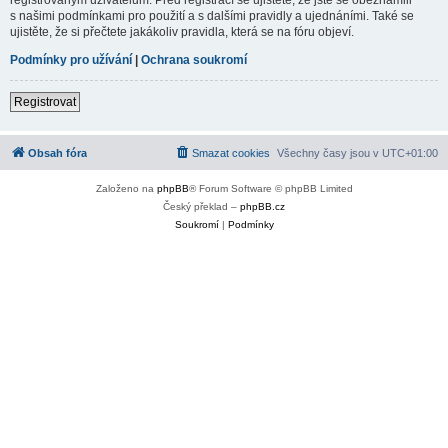
s našimi podmínkami pro použití a s dalšími pravidly a ujednáními. Také se
ujistěte, že si přečtete jakákoliv pravidla, která se na fóru objeví.
Podmínky pro užívání
|
Ochrana soukromí
Registrovat
Obsah fóra
Smazat cookies
Všechny časy jsou v
UTC+01:00
Založeno na
phpBB
® Forum Software © phpBB Limited
Český překlad –
phpBB.cz
Soukromí
|
Podmínky