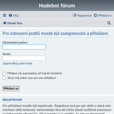
Hudební fórum
FAQ
Registrovat
Přihlásit se
H
Obsah fóra
l
Pro zobrazení profilů musíte být zaregistrováni a přihlášeni.
e
d
Uživatelské jméno:
a
t
Heslo:
Zapomněl(a) jsem heslo
Přihlásit mě automaticky při každé návštěvě
Skrýt můj online stav pro toto přihlášení
REGISTROVAT
Pro přihlášení musíte být registrován. Registrace trvá jen pár vteřin a dává vám
mnohem větší možnosti. Administrátor fóra též může dávat rozšířené pravomoci
registrovaným uživatelům. Před registrací se ujistěte, že jste se obeznámili