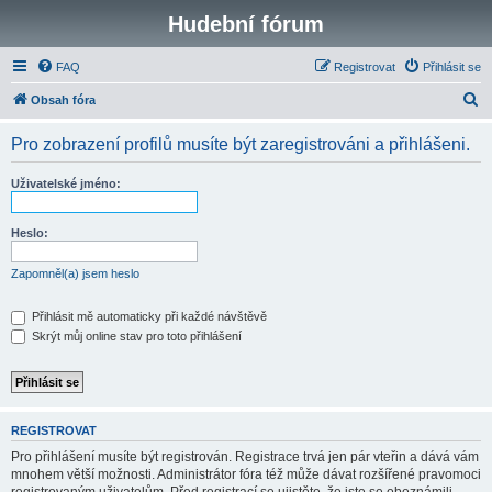
Hudební fórum
FAQ
Registrovat
Přihlásit se
H
Obsah fóra
l
Pro zobrazení profilů musíte být zaregistrováni a přihlášeni.
e
d
Uživatelské jméno:
a
t
Heslo:
Zapomněl(a) jsem heslo
Přihlásit mě automaticky při každé návštěvě
Skrýt můj online stav pro toto přihlášení
REGISTROVAT
Pro přihlášení musíte být registrován. Registrace trvá jen pár vteřin a dává vám
mnohem větší možnosti. Administrátor fóra též může dávat rozšířené pravomoci
registrovaným uživatelům. Před registrací se ujistěte, že jste se obeznámili