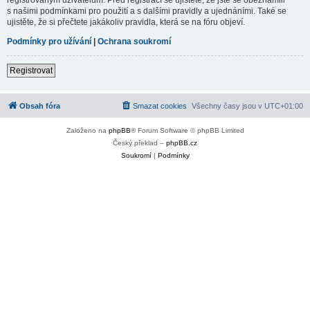
s našimi podmínkami pro použití a s dalšími pravidly a ujednáními. Také se
ujistěte, že si přečtete jakákoliv pravidla, která se na fóru objeví.
Podmínky pro užívání
|
Ochrana soukromí
Registrovat
Obsah fóra
Smazat cookies
Všechny časy jsou v
UTC+01:00
Založeno na
phpBB
® Forum Software © phpBB Limited
Český překlad –
phpBB.cz
Soukromí
|
Podmínky