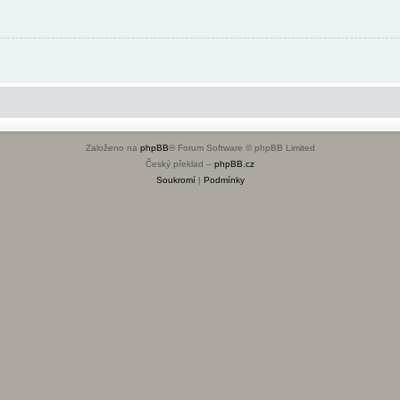
Založeno na
phpBB
® Forum Software © phpBB Limited
Český překlad –
phpBB.cz
Soukromí
|
Podmínky