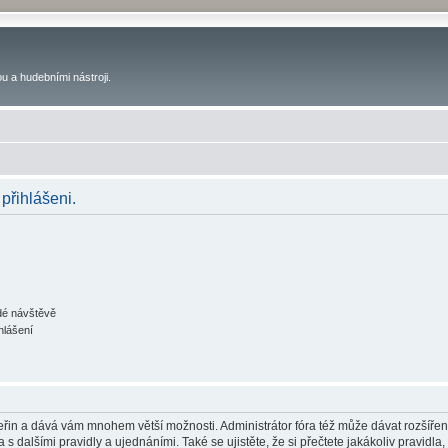
u a hudebními nástroji.
 přihlášeni.
ždé návštěvě
hlášení
 vteřin a dává vám mnohem větší možnosti. Administrátor fóra též může dávat rozšíře
 s dalšími pravidly a ujednáními. Také se ujistěte, že si přečtete jakákoliv pravidla, 