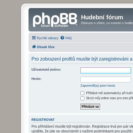
Hudební fórum
Diskuze o všem, co souvisí s hudbo
Rychlé odkazy
FAQ
Obsah fóra
Pro zobrazení profilů musíte být zaregistrováni a
Uživatelské jméno:
Heslo:
Zapomněl(a) jsem heslo
Přihlásit mě automaticky při ka
Skrýt můj online stav pro toto při
REGISTROVAT
Pro přihlášení musíte být registrován. Registrace trvá jen pár
ujistěte, že jste se obeznámili s našimi podmínkami pro použití a